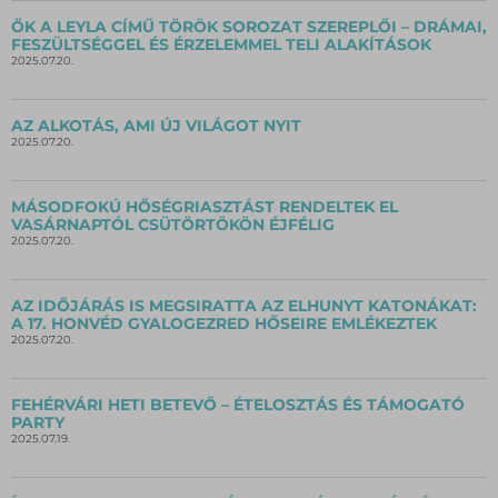
ŐK A LEYLA CÍMŰ TÖRÖK SOROZAT SZEREPLŐI – DRÁMAI,
FESZÜLTSÉGGEL ÉS ÉRZELEMMEL TELI ALAKÍTÁSOK
2025.07.20.
AZ ALKOTÁS, AMI ÚJ VILÁGOT NYIT
2025.07.20.
MÁSODFOKÚ HŐSÉGRIASZTÁST RENDELTEK EL
VASÁRNAPTÓL CSÜTÖRTÖKÖN ÉJFÉLIG
2025.07.20.
AZ IDŐJÁRÁS IS MEGSIRATTA AZ ELHUNYT KATONÁKAT:
A 17. HONVÉD GYALOGEZRED HŐSEIRE EMLÉKEZTEK
2025.07.20.
FEHÉRVÁRI HETI BETEVŐ – ÉTELOSZTÁS ÉS TÁMOGATÓ
PARTY
2025.07.19.