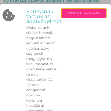
ÍGY TARTANAK NYITVA NYÁRON A SZÉKESFEHÉRVÁRI
KÖNYVTÁRAK
2025.07.19.
Fontosnak
ÖSSZES ELFOGADÁSA
tartjuk az
adatvédelmet
TERMELŐI ÉS KÉZMŰVES VÁSÁR ÖREGHEGYEN
Weboldalunk
2025.07.19.
sütiket használ,
hogy a lehető
ÁLMOS HERCEGGEL, II. ISTVÁNNAL, KÖNYVES
legjobb élményt
KÁLMÁNNAL IS TALÁLKOZHATUNK SZOMBATON A
nyújtsa. Ezek
BELVÁROSBAN
segítenek
2025.07.19.
megjegyezni a
beállításokat és
A BIEF 2025 MÁSODIK NEGYEDÉVÉRE VONATKOZÓ
gördülékenyebbé
IRODAPIACI ÖSSZEGZÉSE
tenni a
2025.07.18.
visszatérést. Az
„Összes
Elöző
1
2
3
…
3 940
Következő
elfogadása”
gombra
kattintva
hozzájárul
valamennyi süti