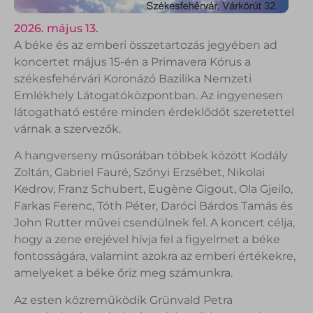
2026. május 13.
A béke és az emberi összetartozás jegyében ad
koncertet május 15-én a Primavera Kórus a
székesfehérvári Koronázó Bazilika Nemzeti
Emlékhely Látogatóközpontban. Az ingyenesen
látogatható estére minden érdeklődőt szeretettel
várnak a szervezők.
A hangverseny műsorában többek között Kodály
Zoltán, Gabriel Fauré, Szőnyi Erzsébet, Nikolai
Kedrov, Franz Schubert, Eugène Gigout, Ola Gjeilo,
Farkas Ferenc, Tóth Péter, Daróci Bárdos Tamás és
John Rutter művei csendülnek fel. A koncert célja,
hogy a zene erejével hívja fel a figyelmet a béke
fontosságára, valamint azokra az emberi értékekre,
amelyeket a béke őriz meg számunkra.
Az esten közreműködik Grünvald Petra