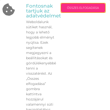
Fontosnak
ÖSSZES ELFOGADÁSA
tartjuk az
adatvédelmet
Weboldalunk
sütiket használ,
hogy a lehető
legjobb élményt
nyújtsa. Ezek
segítenek
megjegyezni a
beállításokat és
gördülékenyebbé
tenni a
visszatérést. Az
„Összes
VISSZA
elfogadása”
gombra
kattintva
hozzájárul
valamennyi süti
használatához.