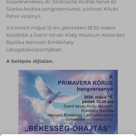
szopránénekes, dr. Szoboszlai András tenor és
Szarka Andrea zongoraművész, a kórust Kővári
Péter vezényli.
A koncert május 15-én, pénteken 18.30 órakor
kezdődik a Szent István Király Múzeum Koronázó
Bazilika Nemzeti Emlékhely
Látogatóközpontjában.
A belépés díjtalan.