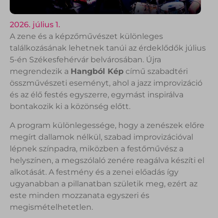
2026. július 1.
A zene és a képzőművészet különleges
találkozásának lehetnek tanúi az érdeklődők július
5-én Székesfehérvár belvárosában. Újra
megrendezik a
Hangból Kép
című szabadtéri
összművészeti eseményt, ahol a jazz improvizáció
és az élő festés egyszerre, egymást inspirálva
bontakozik ki a közönség előtt.
A program különlegessége, hogy a zenészek előre
megírt dallamok nélkül, szabad improvizációval
lépnek színpadra, miközben a festőművész a
helyszínen, a megszólaló zenére reagálva készíti el
alkotását. A festmény és a zenei előadás így
ugyanabban a pillanatban születik meg, ezért az
este minden mozzanata egyszeri és
megismételhetetlen.