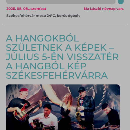
2026. 08. 08., szombat
Ma László névnap van.
Székesfehérvár most: 24°C, borús égbolt
A HANGOKBÓL
SZÜLETNEK A KÉPEK –
JÚLIUS 5-ÉN VISSZATÉR
A HANGBÓL KÉP
SZÉKESFEHÉRVÁRRA