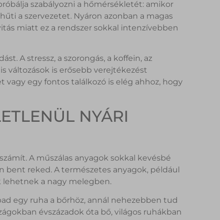
 próbálja szabályozni a hőmérsékletét: amikor
l hűti a szervezetet. Nyáron azonban a magas
ivitás miatt ez a rendszer sokkal intenzívebben
. A stressz, a szorongás, a koffein, az
is változások is erősebb verejtékezést
t vagy egy fontos találkozó is elég ahhoz, hogy
LETLENÜL NYÁRI
 számít. A műszálas anyagok sokkal kevésbé
en bent reked. A természetes anyagok, például
ak lehetnek a nagy melegben.
apad egy ruha a bőrhöz, annál nehezebben tud
rszágokban évszázadok óta bő, világos ruhákban