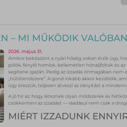
LEN – MI MŰKÖDIK VALÓBA
2026. május 31.
Amikor beköszönt a nyári hőség, sokan érzik úgy, h
pólók, fénylő homlok, kellemetlen hónaljfoltok és 
segítene igazán. Pedig az izzadás önmagában nem el
„hűtőrendszere”. A gond inkább akkor kezdődik, amik
úgy érezzük, teljesen átveszi az irányítást a mindenn
A jó hír az, hogy léteznek olyan módszerek és hétkö
csökkenteni az izzadást — ráadásul nem csak a drogé
MIÉRT IZZADUNK ENNYI