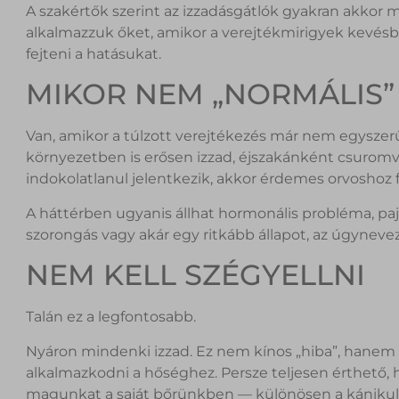
A szakértők szerint az izzadásgátlók gyakran akko
alkalmazzuk őket, amikor a verejtékmirigyek kevésbé
fejteni a hatásukat.
MIKOR NEM „NORMÁLIS” 
Van, amikor a túlzott verejtékezés már nem egyszerű
környezetben is erősen izzad, éjszakánként csuromvi
indokolatlanul jelentkezik, akkor érdemes orvoshoz f
A háttérben ugyanis állhat hormonális probléma, p
szorongás vagy akár egy ritkább állapot, az úgyneveze
NEM KELL SZÉGYELLNI
Talán ez a legfontosabb.
Nyáron mindenki izzad. Ez nem kínos „hiba”, hanem a
alkalmazkodni a hőséghez. Persze teljesen érthető,
magunkat a saját bőrünkben — különösen a kánikul