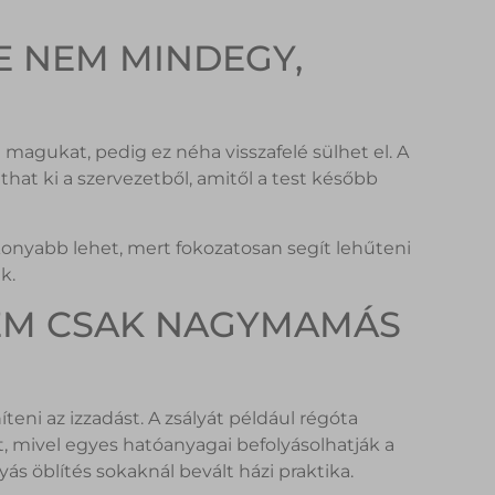
E NEM MINDEGY,
magukat, pedig ez néha visszafelé sülhet el. A
that ki a szervezetből, amitől a test később
nyabb lehet, mert fokozatosan segít lehűteni
k.
NEM CSAK NAGYMAMÁS
ni az izzadást. A zsályát például régóta
 mivel egyes hatóanyagai befolyásolhatják a
ás öblítés sokaknál bevált házi praktika.