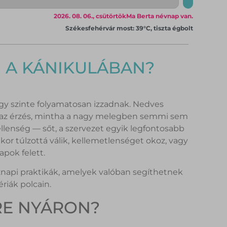
2026. 08. 06., csütörtök
Ma Berta névnap van.
Székesfehérvár most: 39°C, tiszta égbolt
N A KÁNIKULÁBAN?
ogy szinte folyamatosan izzadnak. Nedves
az az érzés, mintha a nagy melegben semmi sem
lenség — sőt, a szervezet egyik legfontosabb
or túlzottá válik, kellemetlenséget okoz, vagy
apok felett.
znapi praktikák, amelyek valóban segíthetnek
riák polcain.
RE NYÁRON?