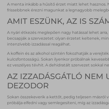
A menta inkább a hűsítő érzet miatt lehet hasznos. Ne
frissebbnek érezni magunkat a legnagyobb melegbe
AMIT ESZÜNK, AZ IS SZÁ
A nyári étkezés meglepően nagy hatással lehet arra,
becsapják a szervezetet: olyan érzetet keltenek, mi
intenzívebb izzadással reagálhat.
A koffein és az alkohol szintén fokozhatják a verejt
kulcsfontosságú. Sokan ilyenkor próbálnak kevesebb
ez veszélyes tévhit. A dehidratált szervezet sokkal
AZ IZZADÁSGÁTLÓ NEM 
DEZODOR
Sokan összekeverik a kettőt, pedig teljesen másról 
próbálja elfedni vagy semlegesíteni, míg az izzadásg