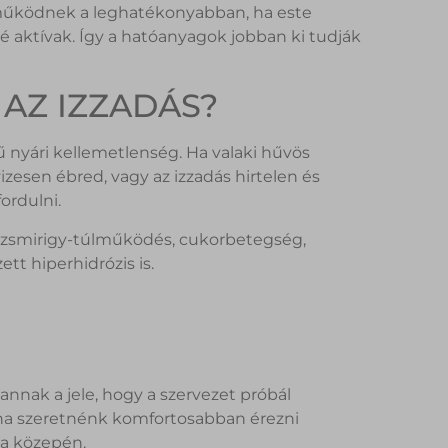
r működnek a leghatékonyabban, ha este
 aktívak. Így a hatóanyagok jobban ki tudják
AZ IZZADÁS?
 nyári kellemetlenség. Ha valaki hűvös
zesen ébred, vagy az izzadás hirtelen és
ordulni.
ajzsmirigy-túlműködés, cukorbetegség,
tt hiperhidrózis is.
nnak a jele, hogy a szervezet próbál
 ha szeretnénk komfortosabban érezni
a közepén.