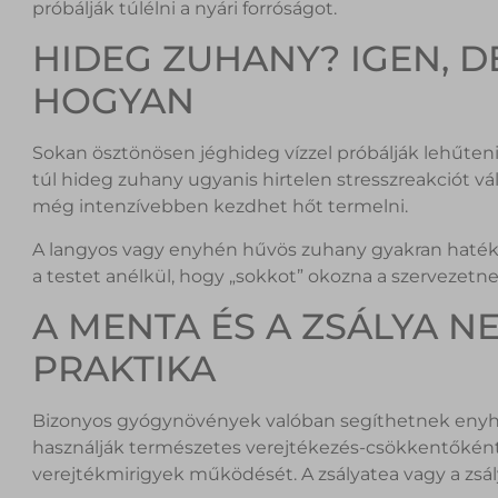
próbálják túlélni a nyári forróságot.
HIDEG ZUHANY? IGEN, D
HOGYAN
Sokan ösztönösen jéghideg vízzel próbálják lehűteni 
túl hideg zuhany ugyanis hirtelen stresszreakciót vál
még intenzívebben kezdhet hőt termelni.
A langyos vagy enyhén hűvös zuhany gyakran hatéko
a testet anélkül, hogy „sokkot” okozna a szervezetne
A MENTA ÉS A ZSÁLYA 
PRAKTIKA
Bizonyos gyógynövények valóban segíthetnek enyhíte
használják természetes verejtékezés-csökkentőként,
verejtékmirigyek működését. A zsályatea vagy a zsály