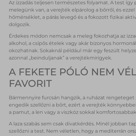
Az izzadás teljesen természetes folyamat. A test így
melegünk van, a verejték elpárolog a bőrről, és ezze
hőmérséklet, a párás levegő és a fokozott fizikai akt
dolgozik.
Érdekes módon nemcsak a meleg fokozhatja az izzadást
alkohol, a csípős ételek vagy akár bizonyos hormonál
okozhatnak. Sokaknál például már egy feszült helyze
azonnal „beinduljanak” a verejtékmirigyek.
A FEKETE PÓLÓ NEM VÉ
FAVORIT
Bármennyire furcsán hangzik, a ruházat rengeteget
engedik szellőzni a bőrt, ezért a verejték könnyebb
a pamut, a len vagy a viszkóz sokkal komfortosabb
A laza szabás sem csak divatkérdés. Minél jobban t
szellőzni a test. Nem véletlen, hogy a mediterrán o