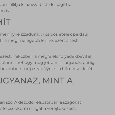
m állítja le az izzadást, de segíthet
n is.
MÍT
 mennyire izzadunk. A csípős ételek például
ntha még melegebb lenne, ezért a test
ékezést, miközben a megfelelő folyadékbevitel
et inni, nehogy még jobban izzadjanak, pedig
 nehezebben tudja szabályozni a hőmérsékletét.
UGYANAZ, MINT A
van szó. A dezodor elsősorban a szagokat
átló csökkenti magát a verejtékezést.