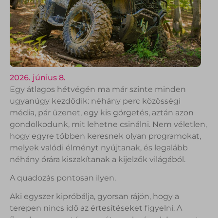
2026. június 8.
Egy átlagos hétvégén ma már szinte minden
ugyanúgy kezdődik: néhány perc közösségi
média, pár üzenet, egy kis görgetés, aztán azon
gondolkodunk, mit lehetne csinálni. Nem véletlen,
hogy egyre többen keresnek olyan programokat,
melyek valódi élményt nyújtanak, és legalább
néhány órára kiszakítanak a kijelzők világából.
A quadozás pontosan ilyen.
Aki egyszer kipróbálja, gyorsan rájön, hogy a
terepen nincs idő az értesítéseket figyelni. A