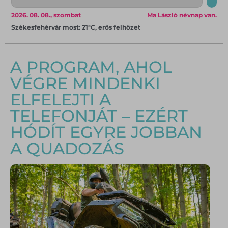
2026. 08. 08., szombat
Ma László névnap van.
Székesfehérvár most: 21°C, erős felhőzet
A PROGRAM, AHOL
VÉGRE MINDENKI
ELFELEJTI A
TELEFONJÁT – EZÉRT
HÓDÍT EGYRE JOBBAN
A QUADOZÁS