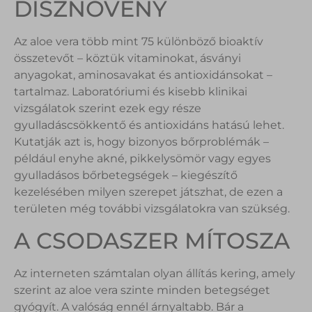
DÍSZNÖVÉNY
Az aloe vera több mint 75 különböző bioaktív
összetevőt – köztük vitaminokat, ásványi
anyagokat, aminosavakat és antioxidánsokat –
tartalmaz. Laboratóriumi és kisebb klinikai
vizsgálatok szerint ezek egy része
gyulladáscsökkentő és antioxidáns hatású lehet.
Kutatják azt is, hogy bizonyos bőrproblémák –
például enyhe akné, pikkelysömör vagy egyes
gyulladásos bőrbetegségek – kiegészítő
kezelésében milyen szerepet játszhat, de ezen a
területen még további vizsgálatokra van szükség.
A CSODASZER MÍTOSZA
Az interneten számtalan olyan állítás kering, amely
szerint az aloe vera szinte minden betegséget
gyógyít. A valóság ennél árnyaltabb. Bár a