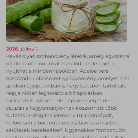
2026. július 1.
Kevés olyan szobanövény létezik, amely egyszerre
díszíti az otthonunkat és valódi segítséget is
nyújthat a mindennapokban. Az aloe vera
évszázadok óta ismert gyógynövény, amelyet már
az ókori Egyiptomban is nagy becsben tartottak.
Napjainkban leginkább a bőrápolásban
találkozhatunk vele, de népszerűségét nem
csupán a hagyományoknak köszönheti: több
kutatás is vizsgálta jótékony tulajdonságait,
különösen a bőr regenerálásában és a kisebb
sérülések kezelésében. Ugyanakkor fontos tudni,
hogy nem minden, az aloe veráról keringő állítás