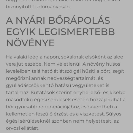
bizonyított tudományosan.
A NYÁRI BŐRÁPOLÁS
EGYIK LEGISMERTEBB
NÖVÉNYE
Ha valaki leég a napon, sokaknak elsőként az aloe
vera jut eszébe. Nem véletlenül. A növény húsos
leveleiben található átlátszó gél hűsíti a bőrt, segít
megőrizni annak nedvességtartalmát, és
gyulladáscsökkentő hatású vegyületeket is
tartalmaz. Kutatások szerint enyhe, első- és kisebb
másodfokú égési sérülések esetén hozzájárulhat a
bőr gyorsabb regenerációjához, csökkentheti a
kellemetlen feszülő érzést és a viszketést. Súlyos
égési sérüléseknél azonban nem helyettesíti az
orvosi ellátást.