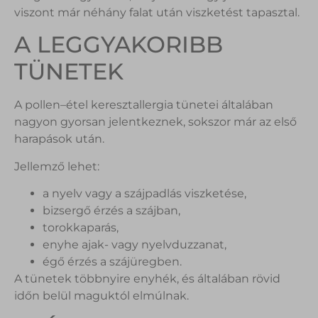
viszont már néhány falat után viszketést tapasztal.
A LEGGYAKORIBB
TÜNETEK
A pollen–étel keresztallergia tünetei általában
nagyon gyorsan jelentkeznek, sokszor már az első
harapások után.
Jellemző lehet:
a nyelv vagy a szájpadlás viszketése,
bizsergő érzés a szájban,
torokkaparás,
enyhe ajak- vagy nyelvduzzanat,
égő érzés a szájüregben.
A tünetek többnyire enyhék, és általában rövid
időn belül maguktól elmúlnak.