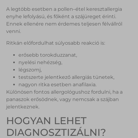
A legtöbb esetben a pollen–étel keresztallergia
enyhe lefolyású, és főként a szájüreget érinti.
Ennek ellenére nem érdemes teljesen félvállról
venni.
Ritkán előfordulhat súlyosabb reakció is:
erősebb torokduzzanat,
nyelési nehézség,
légszomj,
testszerte jelentkező allergiás tünetek,
nagyon ritka esetben anafilaxia.
Különösen fontos allergológushoz fordulni, ha a
panaszok erősödnek, vagy nemcsak a szájban
jelentkeznek.
HOGYAN LEHET
DIAGNOSZTIZÁLNI?