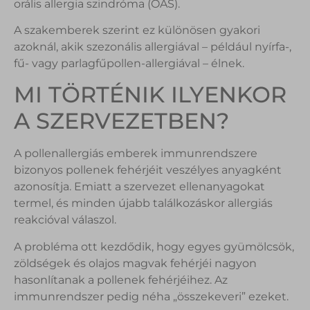
orális allergia szindróma (OAS).
A szakemberek szerint ez különösen gyakori
azoknál, akik szezonális allergiával – például nyírfa-,
fű- vagy parlagfűpollen-allergiával – élnek.
MI TÖRTÉNIK ILYENKOR
A SZERVEZETBEN?
A pollenallergiás emberek immunrendszere
bizonyos pollenek fehérjéit veszélyes anyagként
azonosítja. Emiatt a szervezet ellenanyagokat
termel, és minden újabb találkozáskor allergiás
reakcióval válaszol.
A probléma ott kezdődik, hogy egyes gyümölcsök,
zöldségek és olajos magvak fehérjéi nagyon
hasonlítanak a pollenek fehérjéihez. Az
immunrendszer pedig néha „összekeveri” ezeket.