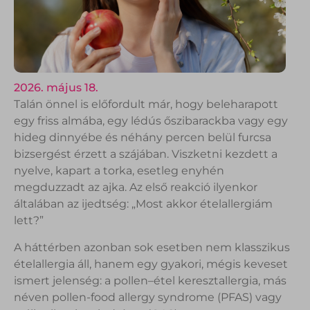
2026. május 18.
Talán önnel is előfordult már, hogy beleharapott
egy friss almába, egy lédús őszibarackba vagy egy
hideg dinnyébe és néhány percen belül furcsa
bizsergést érzett a szájában. Viszketni kezdett a
nyelve, kapart a torka, esetleg enyhén
megduzzadt az ajka. Az első reakció ilyenkor
általában az ijedtség: „Most akkor ételallergiám
lett?”
A háttérben azonban sok esetben nem klasszikus
ételallergia áll, hanem egy gyakori, mégis keveset
ismert jelenség: a pollen–étel keresztallergia, más
néven pollen-food allergy syndrome (PFAS) vagy