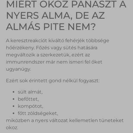
MIÉRT OKOZ PANASZT A
NYERS ALMA, DE AZ
ALMÁS PITE NEM?
A keresztreakciót kiváltó fehérjék többsége
hőérzékeny. Főzés vagy sütés hatására
megváltozik a szerkezetük, ezért az
immunrendszer már nem ismeri fel őket
ugyanúgy.
Ezért sok érintett gond nélkül fogyaszt:
sült almát,
befőttet,
kompótot,
főtt zöldségeket,
miközben a nyers változat kellemetlen tüneteket
okoz.