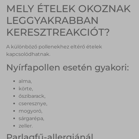
MELY ÉTELEK OKOZNAK
LEGGYAKRABBAN
KERESZTREAKCIÓT?
A különböző pollenekhez eltérő ételek
kapcsolódhatnak.
Nyírfapollen esetén gyakori:
alma,
körte,
őszibarack,
cseresznye,
mogyoró,
sárgarépa,
zeller.
Parlagfű-allergiánál