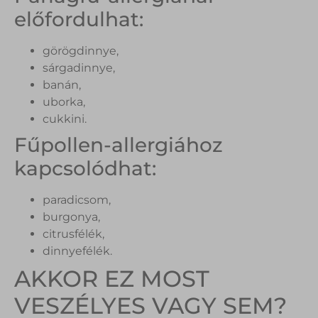
előfordulhat:
görögdinnye,
sárgadinnye,
banán,
uborka,
cukkini.
Fűpollen-allergiához
kapcsolódhat:
paradicsom,
burgonya,
citrusfélék,
dinnyefélék.
AKKOR EZ MOST
VESZÉLYES VAGY SEM?