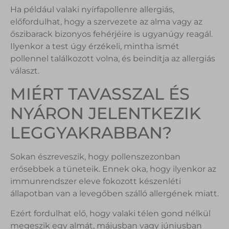
Ha például valaki nyírfapollenre allergiás,
előfordulhat, hogy a szervezete az alma vagy az
őszibarack bizonyos fehérjéire is ugyanúgy reagál.
Ilyenkor a test úgy érzékeli, mintha ismét
pollennel találkozott volna, és beindítja az allergiás
választ.
MIÉRT TAVASSZAL ÉS
NYÁRON JELENTKEZIK
LEGGYAKRABBAN?
Sokan észreveszik, hogy pollenszezonban
erősebbek a tüneteik. Ennek oka, hogy ilyenkor az
immunrendszer eleve fokozott készenléti
állapotban van a levegőben szálló allergének miatt.
Ezért fordulhat elő, hogy valaki télen gond nélkül
megeszik egy almát, májusban vagy júniusban