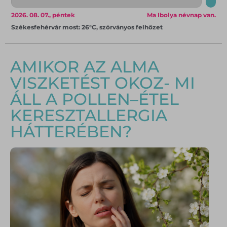
2026. 08. 07., péntek
Ma Ibolya névnap van.
Székesfehérvár most: 26°C, szórványos felhőzet
AMIKOR AZ ALMA
VISZKETÉST OKOZ- MI
ÁLL A POLLEN–ÉTEL
KERESZTALLERGIA
HÁTTERÉBEN?