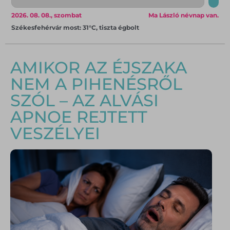
2026. 08. 08., szombat
Ma László névnap van.
Székesfehérvár most: 31°C, tiszta égbolt
AMIKOR AZ ÉJSZAKA
NEM A PIHENÉSRŐL
SZÓL – AZ ALVÁSI
APNOE REJTETT
VESZÉLYEI