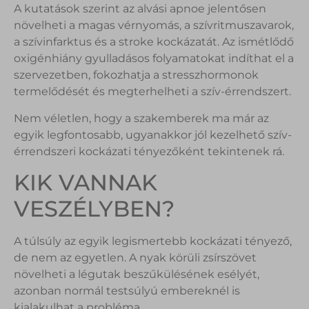
A kutatások szerint az alvási apnoe jelentősen
növelheti a magas vérnyomás, a szívritmuszavarok,
a szívinfarktus és a stroke kockázatát. Az ismétlődő
oxigénhiány gyulladásos folyamatokat indíthat el a
szervezetben, fokozhatja a stresszhormonok
termelődését és megterhelheti a szív-érrendszert.
Nem véletlen, hogy a szakemberek ma már az
egyik legfontosabb, ugyanakkor jól kezelhető szív-
érrendszeri kockázati tényezőként tekintenek rá.
KIK VANNAK
VESZÉLYBEN?
A túlsúly az egyik legismertebb kockázati tényező,
de nem az egyetlen. A nyak körüli zsírszövet
növelheti a légutak beszűkülésének esélyét,
azonban normál testsúlyú embereknél is
kialakulhat a probléma.