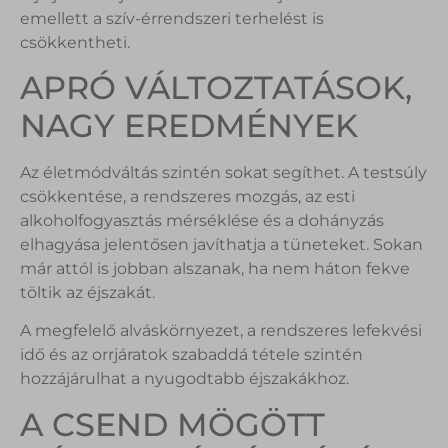
emellett a szív-érrendszeri terhelést is
csökkentheti.
APRÓ VÁLTOZTATÁSOK,
NAGY EREDMÉNYEK
Az életmódváltás szintén sokat segíthet. A testsúly
csökkentése, a rendszeres mozgás, az esti
alkoholfogyasztás mérséklése és a dohányzás
elhagyása jelentősen javíthatja a tüneteket. Sokan
már attól is jobban alszanak, ha nem háton fekve
töltik az éjszakát.
A megfelelő alváskörnyezet, a rendszeres lefekvési
idő és az orrjáratok szabaddá tétele szintén
hozzájárulhat a nyugodtabb éjszakákhoz.
A CSEND MÖGÖTT