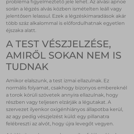
probléma figyelmeztető jele lehet. Az alvási apnoe
során a légzés alvás közben ismételten leáll vagy
jelentősen lelassul. Ezek a légzéskimaradások akár
több száz alkalommal is előfordulhatnak egyetlen
éjszaka alatt.
A TEST VÉSZJELZÉSE,
AMIRŐL SOKAN NEM IS
TUDNAK
Amikor elalszunk, a test izmai ellazulnak. Ez
normális folyamat, csakhogy bizonyos embereknél
a torok körüli szövetek annyira ellazulnak, hogy
részben vagy teljesen elzárják a légutakat. A
szervezet ilyenkor oxigénhiányos állapotba kerül,
az agy pedig vészjelzést küld: egy pillanatra
felébreszti az alvót, hogy újra levegőt vegyen.