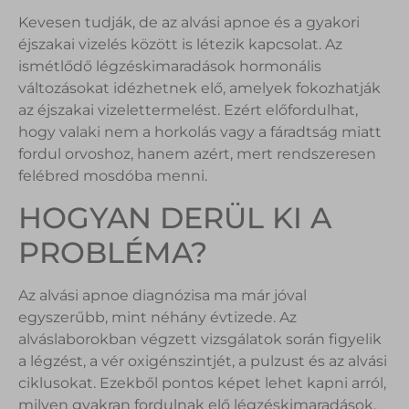
Kevesen tudják, de az alvási apnoe és a gyakori
éjszakai vizelés között is létezik kapcsolat. Az
ismétlődő légzéskimaradások hormonális
változásokat idézhetnek elő, amelyek fokozhatják
az éjszakai vizelettermelést. Ezért előfordulhat,
hogy valaki nem a horkolás vagy a fáradtság miatt
fordul orvoshoz, hanem azért, mert rendszeresen
felébred mosdóba menni.
HOGYAN DERÜL KI A
PROBLÉMA?
Az alvási apnoe diagnózisa ma már jóval
egyszerűbb, mint néhány évtizede. Az
alváslaborokban végzett vizsgálatok során figyelik
a légzést, a vér oxigénszintjét, a pulzust és az alvási
ciklusokat. Ezekből pontos képet lehet kapni arról,
milyen gyakran fordulnak elő légzéskimaradások.