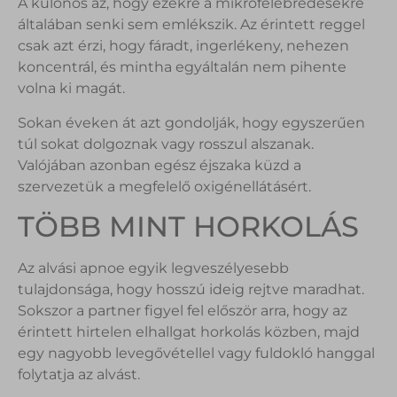
A különös az, hogy ezekre a mikrofelébredésekre
általában senki sem emlékszik. Az érintett reggel
csak azt érzi, hogy fáradt, ingerlékeny, nehezen
koncentrál, és mintha egyáltalán nem pihente
volna ki magát.
Sokan éveken át azt gondolják, hogy egyszerűen
túl sokat dolgoznak vagy rosszul alszanak.
Valójában azonban egész éjszaka küzd a
szervezetük a megfelelő oxigénellátásért.
TÖBB MINT HORKOLÁS
Az alvási apnoe egyik legveszélyesebb
tulajdonsága, hogy hosszú ideig rejtve maradhat.
Sokszor a partner figyel fel először arra, hogy az
érintett hirtelen elhallgat horkolás közben, majd
egy nagyobb levegővétellel vagy fuldokló hanggal
folytatja az alvást.