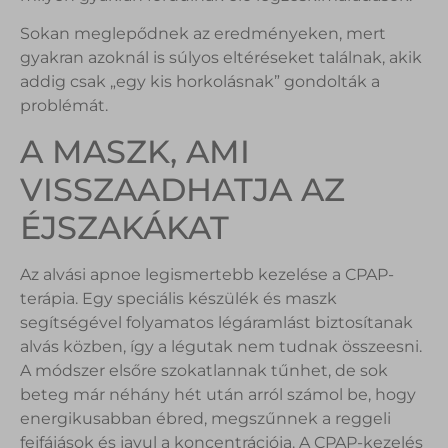
Sokan meglepődnek az eredményeken, mert
gyakran azoknál is súlyos eltéréseket találnak, akik
addig csak „egy kis horkolásnak” gondolták a
problémát.
A MASZK, AMI
VISSZAADHATJA AZ
ÉJSZAKÁKAT
Az alvási apnoe legismertebb kezelése a CPAP-
terápia. Egy speciális készülék és maszk
segítségével folyamatos légáramlást biztosítanak
alvás közben, így a légutak nem tudnak összeesni.
A módszer elsőre szokatlannak tűnhet, de sok
beteg már néhány hét után arról számol be, hogy
energikusabban ébred, megszűnnek a reggeli
fejfájások és javul a koncentrációja. A CPAP-kezelés