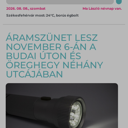
2026. 08. 08., szombat
Ma László névnap van.
Székesfehérvár most: 24°C, borús égbolt
ÁRAMSZÜNET LESZ
NOVEMBER 6-ÁN A
BUDAI ÚTON ÉS
ÖREGHEGY NÉHÁNY
UTCÁJÁBAN