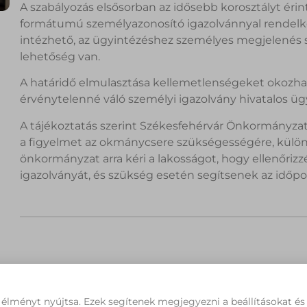
A szabályozás elsősorban az idősebb korosztályt éri
formátumú személyazonosító igazolvánnyal rendel
intézhető, az ügyintézéshez személyes megjelenés sz
lehetőség van.
A határidő elmulasztása kellemetlenségeket okozhat
érvénytelenné váló személyi igazolvány hivatalos ü
A tájékoztatás szerint Székesfehérvár Önkormányzata
a figyelmet az okmánycsere szükségességére, különös
önkormányzat arra kéri a lakosságot, hogy ellenőrizzék
igazolványát, és szükség esetén segítsenek az időp
 élményt nyújtsa. Ezek segítenek megjegyezni a beállításokat é