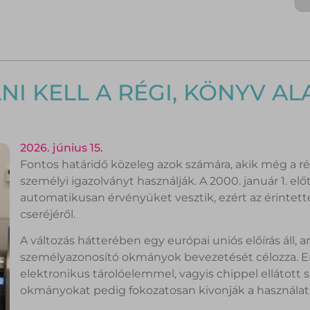
I KELL A RÉGI, KÖNYV AL
2026. június 15.
Fontos határidő közeleg azok számára, akik még a r
személyi igazolványt használják. A 2000. január 1. el
automatikusan érvényüket vesztik, ezért az érinte
cseréjéről.
A változás hátterében egy európai uniós előírás áll
személyazonosító okmányok bevezetését célozza. E
elektronikus tárolóelemmel, vagyis chippel ellátott 
okmányokat pedig fokozatosan kivonják a használat