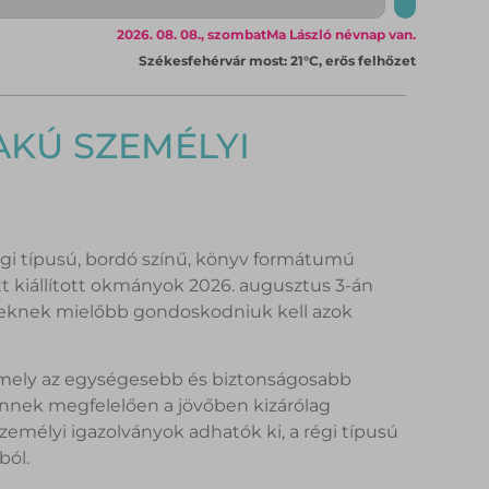
2026. 08. 08., szombat
Ma László névnap van.
Székesfehérvár most: 21°C, erős felhőzet
AKÚ SZEMÉLYI
égi típusú, bordó színű, könyv formátumú
őtt kiállított okmányok 2026. augusztus 3-án
tteknek mielőbb gondoskodniuk kell azok
, amely az egységesebb és biztonságosabb
nnek megfelelően a jövőben kizárólag
személyi igazolványok adhatók ki, a régi típusú
ból.