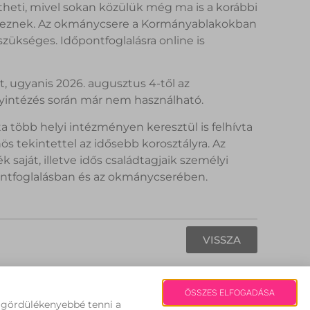
ntheti, mivel sokan közülük még ma is a korábbi
keznek. Az okmánycsere a Kormányablakokban
ükséges. Időpontfoglalásra online is
, ugyanis 2026. augusztus 4-től az
gyintézés során már nem használható.
 több helyi intézményen keresztül is felhívta
 tekintettel az idősebb korosztályra. Az
 saját, illetve idős családtagjaik személyi
ontfoglalásban és az okmánycserében.
VISSZA
Fehérvári Hírek | Copyright 2008
ÖSSZES ELFOGADÁSA
s gördülékenyebbé tenni a