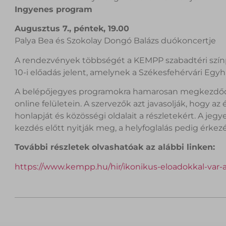
Ingyenes program
Augusztus 7., péntek, 19.00
Palya Bea és Szokolay Dongó Balázs duókoncertje
A rendezvények többségét a KEMPP szabadtéri színp
10-i előadás jelent, amelynek a Székesfehérvári E
A belépőjegyes programokra hamarosan megkezdődik
online felületein. A szervezők azt javasolják, hogy 
honlapját és közösségi oldalait a részletekért. A je
kezdés előtt nyitják meg, a helyfoglalás pedig érkez
További részletek olvashatóak az alábbi linken:
https://www.kempp.hu/hir/ikonikus-eloadokkal-var-a