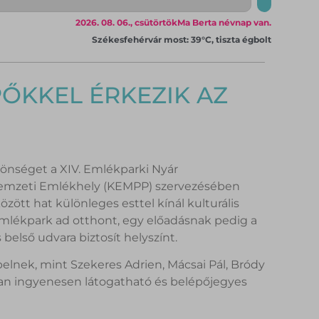
2026. 08. 06., csütörtök
Ma Berta névnap van.
Székesfehérvár most: 39°C, tiszta égbolt
PŐKKEL ÉRKEZIK AZ
önséget a XIV. Emlékparki Nyár
Nemzeti Emlékhely (KEMPP) szervezésében
zött hat különleges esttel kínál kulturális
lékpark ad otthont, egy előadásnak pedig a
lső udvara biztosít helyszínt.
pelnek, mint Szekeres Adrien, Mácsai Pál, Bródy
tban ingyenesen látogatható és belépőjegyes