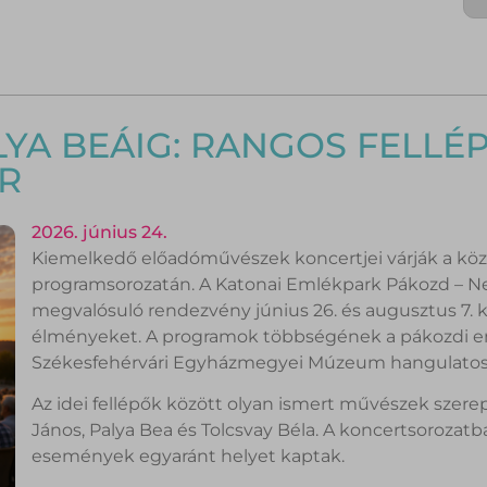
YA BEÁIG: RANGOS FELLÉ
ÁR
2026. június 24.
Kiemelkedő előadóművészek koncertjei várják a köz
programsorozatán. A Katonai Emlékpark Pákozd – 
megvalósuló rendezvény június 26. és augusztus 7. kö
élményeket. A programok többségének a pákozdi em
Székesfehérvári Egyházmegyei Múzeum hangulatos be
Az idei fellépők között olyan ismert művészek szere
János, Palya Bea és Tolcsvay Béla. A koncertsoroza
események egyaránt helyet kaptak.