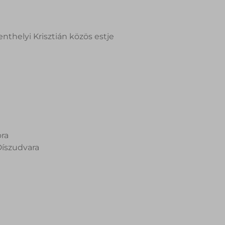
enthelyi Krisztián közös estje
ora
íszudvara