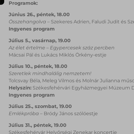
Programok:
Június 26., péntek, 18.00
Összehangolva
– Szekeres Adrien, Faludi Judit és Sz
Ingyenes program
Július 5., vasárnap, 19.00
Az élet értelme – Egypercesek száz percben
Mácsai Pál és Lukács Miklós Örkény-estje
Július 10., péntek, 18.00
Szeretlek mindhalálig nemzetem!
Tolcsvay Béla, Meleg Vilmos és Molnár Julianna műs
Helyszín:
Székesfehérvári Egyházmegyei Múzeum D
Ingyenes program
Július 25., szombat, 19.00
Emlékpróba
– Bródy János szólóestje
Július 31., péntek, 19.00
Székesfehérvár Helyőrségi Zenekar koncertje