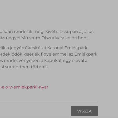
adán rendezik meg, kivételt csupán a július
gyházmegyei Múzeum Díszudvara ad otthont.
 a jegyértékesítés a Katonai Emlékpark
az érdeklődők kísérjék figyelemmel az Emlékpark
gyes rendezvényeken a kapukat egy órával a
ési sorrendben történik.
-a-xiv-emlekparki-nyar
VISSZA