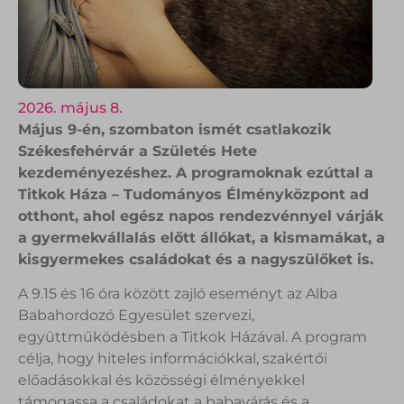
2026. május 8.
Május 9-én, szombaton ismét csatlakozik
Székesfehérvár a Születés Hete
kezdeményezéshez. A programoknak ezúttal a
Titkok Háza – Tudományos Élményközpont ad
otthont, ahol egész napos rendezvénnyel várják
a gyermekvállalás előtt állókat, a kismamákat, a
kisgyermekes családokat és a nagyszülőket is.
A 9.15 és 16 óra között zajló eseményt az Alba
Babahordozó Egyesület szervezi,
együttműködésben a Titkok Házával. A program
célja, hogy hiteles információkkal, szakértői
előadásokkal és közösségi élményekkel
támogassa a családokat a babavárás és a