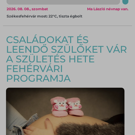
2026. 08. 08., szombat
Ma László névnap van.
Székesfehérvár most: 22°C, tiszta égbolt
CSALÁDOKAT ÉS
LEENDŐ SZÜLŐKET VÁR
A SZÜLETÉS HETE
FEHÉRVÁRI
PROGRAMJA