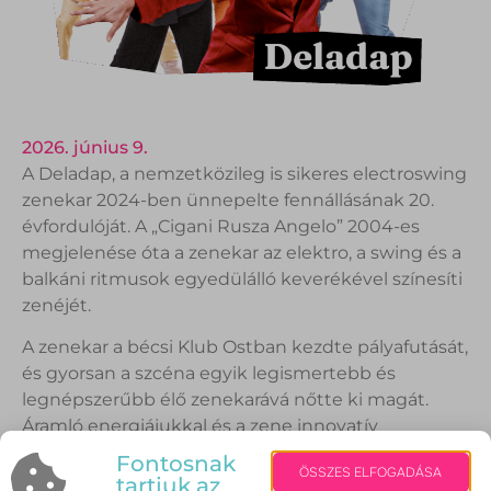
2026. június 9.
A Deladap, a nemzetközileg is sikeres electroswing
zenekar 2024-ben ünnepelte fennállásának 20.
évfordulóját. A „Cigani Rusza Angelo” 2004-es
megjelenése óta a zenekar az elektro, a swing és a
balkáni ritmusok egyedülálló keverékével színesíti
zenéjét.
A zenekar a bécsi Klub Ostban kezdte pályafutását,
és gyorsan a szcéna egyik legismertebb és
legnépszerűbb élő zenekarává nőtte ki magát.
Áramló energiájukkal és a zene innovatív
megközelítésével a Deladap számos rajongót
Fontosnak
ÖSSZES ELFOGADÁSA
szerzett szerte a világon.
tartjuk az