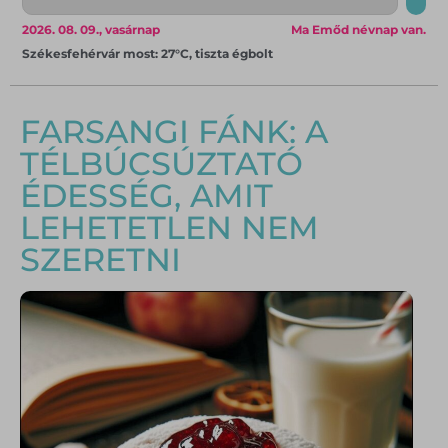
2026. 08. 09., vasárnap
Ma Emőd névnap van.
Székesfehérvár most: 27°C, tiszta égbolt
FARSANGI FÁNK: A
TÉLBÚCSÚZTATÓ
ÉDESSÉG, AMIT
LEHETETLEN NEM
SZERETNI