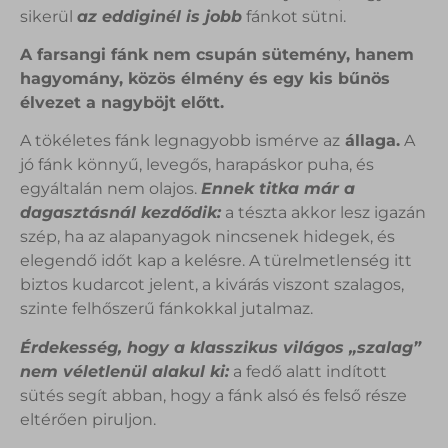
sikerül
az eddiginél is jobb
fánkot sütni.
A farsangi fánk nem csupán sütemény, hanem
hagyomány, közös élmény és egy kis bűnös
élvezet a nagyböjt előtt.
A tökéletes fánk legnagyobb ismérve az
állaga.
A
jó fánk könnyű, levegős, harapáskor puha, és
egyáltalán nem olajos.
Ennek titka már a
dagasztásnál kezdődik:
a tészta akkor lesz igazán
szép, ha az alapanyagok nincsenek hidegek, és
elegendő időt kap a kelésre. A türelmetlenség itt
biztos kudarcot jelent, a kivárás viszont szalagos,
szinte felhőszerű fánkokkal jutalmaz.
Érdekesség, hogy a klasszikus világos „szalag”
nem véletlenül alakul ki:
a fedő alatt indított
sütés segít abban, hogy a fánk alsó és felső része
eltérően piruljon.