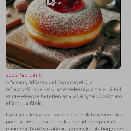
2026. február 5.
A farsangi időszak beköszöntével újra
reflektorfénybe kerül az az édesség, amely nélkül
szinte elképzelhetetlen ez a vidám, télbúcsúztató
időszak:
a fánk
.
Ilyenkor a konyhákban az élesztő illata keveredik a
porcukoréval, előkerülnek a családi receptek és
mindenki titokban abban reménykedik, hogy idén