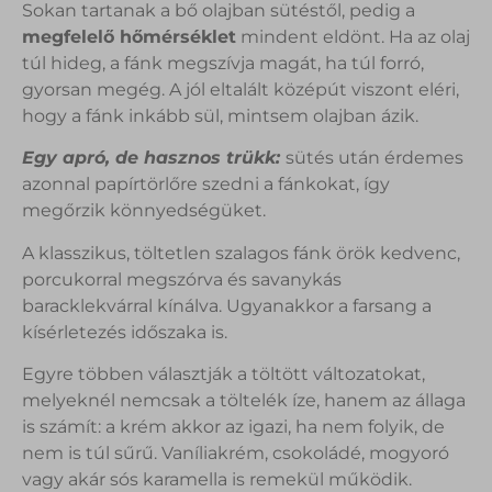
Sokan tartanak a bő olajban sütéstől, pedig a
megfelelő hőmérséklet
mindent eldönt. Ha az olaj
túl hideg, a fánk megszívja magát, ha túl forró,
gyorsan megég. A jól eltalált középút viszont eléri,
hogy a fánk inkább sül, mintsem olajban ázik.
Egy apró, de hasznos trükk:
sütés után érdemes
azonnal papírtörlőre szedni a fánkokat, így
megőrzik könnyedségüket.
A klasszikus, töltetlen szalagos fánk örök kedvenc,
porcukorral megszórva és savanykás
baracklekvárral kínálva. Ugyanakkor a farsang a
kísérletezés időszaka is.
Egyre többen választják a töltött változatokat,
melyeknél nemcsak a töltelék íze, hanem az állaga
is számít: a krém akkor az igazi, ha nem folyik, de
nem is túl sűrű. Vaníliakrém, csokoládé, mogyoró
vagy akár sós karamella is remekül működik.