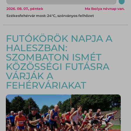
2026. 08. 07., péntek
Ma Ibolya névnap van.
Székesfehérvár most: 24°C, szórványos felhőzet
FUTÓKÖRÖK NAPJA A
HALESZBAN:
SZOMBATON ISMÉT
KÖZÖSSÉGI FUTÁSRA
VÁRJÁK A
FEHÉRVÁRIAKAT