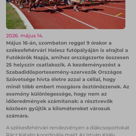
2026. május 14.
Május 16-án, szombaton reggel 9 órakor a
székesfehérvári Halesz futópályáján is elrajtol a
Futókörök Napja, amihez országszerte összesen
25 helyszín csatlakozik. A kezdeményezést a
Szabadidősportesemény-szervezők Országos
Szövetsége hívta életre azzal a céllal, hogy
minél több embert mozgásra ösztönözzenek. Az
esemény különlegessége, hogy nem az
időeredmények számítanak: a résztvevők
közösen gyűjtik a kilométereket városuk
számára.
A székesfehérvári rendezvényen a diákcsoportokat
Rácz Katalin koordinálja majd. Az István Király