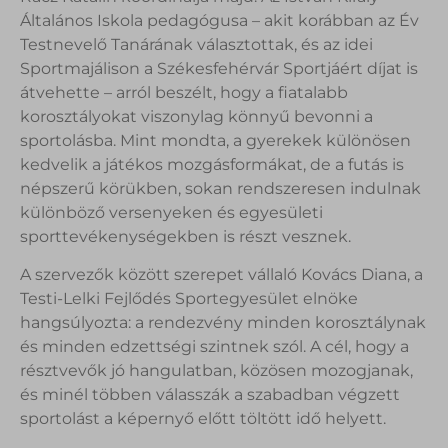
Általános Iskola pedagógusa – akit korábban az Év
Testnevelő Tanárának választottak, és az idei
Sportmajálison a Székesfehérvár Sportjáért díjat is
átvehette – arról beszélt, hogy a fiatalabb
korosztályokat viszonylag könnyű bevonni a
sportolásba. Mint mondta, a gyerekek különösen
kedvelik a játékos mozgásformákat, de a futás is
népszerű körükben, sokan rendszeresen indulnak
különböző versenyeken és egyesületi
sporttevékenységekben is részt vesznek.
A szervezők között szerepet vállaló Kovács Diana, a
Testi-Lelki Fejlődés Sportegyesület elnöke
hangsúlyozta: a rendezvény minden korosztálynak
és minden edzettségi szintnek szól. A cél, hogy a
résztvevők jó hangulatban, közösen mozogjanak,
és minél többen válasszák a szabadban végzett
sportolást a képernyő előtt töltött idő helyett.