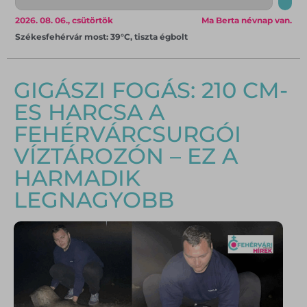
2026. 08. 06., csütörtök
Ma Berta névnap van.
Székesfehérvár most: 39°C, tiszta égbolt
GIGÁSZI FOGÁS: 210 CM-
ES HARCSA A
FEHÉRVÁRCSURGÓI
VÍZTÁROZÓN – EZ A
HARMADIK
LEGNAGYOBB