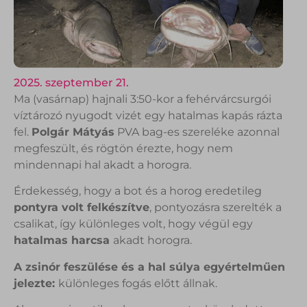
2025. szeptember 21.
Ma (vasárnap) hajnali 3:50-kor a fehérvárcsurgói
víztározó nyugodt vizét egy hatalmas kapás rázta
fel.
Polgár Mátyás
PVA bag-es szereléke azonnal
megfeszült, és rögtön érezte, hogy nem
mindennapi hal akadt a horogra.
Érdekesség, hogy a bot és a horog eredetileg
pontyra volt felkészítve
, pontyozásra szerelték a
csalikat, így különleges volt, hogy végül egy
hatalmas harcsa
akadt horogra.
A zsinór feszülése és a hal súlya egyértelműen
jelezte:
különleges fogás előtt állnak.