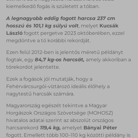
kiemelkedő fogás is született a tóban.
A legnagyobb eddig fogott harcsa 237 cm
hosszú és 101,1 kg súlyú volt
, melyet
Kucsák
László
fogott pergetve 2023 októberében, ezzel
megdöntve a tó korábbi rekordját.
Ezen felül 2012-ben is jelentős méretű példányt
fogtak, egy
84,7 kg-os harcsát,
amely akkoriban a
tórekordot jelentette.
Ezek a fogások jól mutatják, hogy a
Fehérvárcsurgói-víztározó ideális élőhely a
nagytestű harcsák számára.
Magyarország egészét tekintve a Magyar
Horgászok Országos Szövetsége (MOHOSZ)
hivatalos adatai szerint az abszolút országos
harcsarekord
119,4 kg,
amelyet
Bányai Péter
fogott. Emellett több 100–110 kg közötti példány is