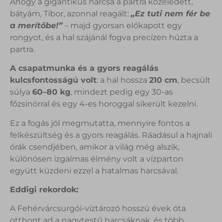
Ahogy a gigantikus harcsa a partra közeledett,
bátyám, Tibor, azonnal reagált:
„Ez tuti nem fér be
a merítőbe!”
– majd gyorsan előkapott egy
rongyot, és a hal szájánál fogva precízen húzta a
partra.
A csapatmunka és a gyors reagálás
kulcsfontosságú volt
: a hal hossza
210 cm
, becsült
súlya
60–80 kg
, mindezt pedig egy 30-as
főzsinórral és egy 4-es horoggal sikerült kezelni.
Ez a fogás jól megmutatta, mennyire fontos a
felkészültség és a gyors reagálás. Ráadásul a hajnali
órák csendjében, amikor a világ még alszik,
különösen izgalmas élmény volt a vízparton
együtt küzdeni ezzel a hatalmas harcsával.
Eddigi rekordok:
A Fehérvárcsurgói-víztározó hosszú évek óta
otthont ad a nagytestű harcsáknak, és több