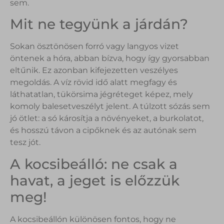
sem.
Mit ne tegyünk a járdán?
Sokan ösztönösen forró vagy langyos vizet
öntenek a hóra, abban bízva, hogy így gyorsabban
eltűnik. Ez azonban kifejezetten veszélyes
megoldás. A víz rövid idő alatt megfagy és
láthatatlan, tükörsima jégréteget képez, mely
komoly balesetveszélyt jelent. A túlzott sózás sem
jó ötlet: a só károsítja a növényeket, a burkolatot,
és hosszú távon a cipőknek és az autónak sem
tesz jót.
A kocsibeálló: ne csak a
havat, a jeget is előzzük
meg!
A kocsibeállón különösen fontos, hogy ne