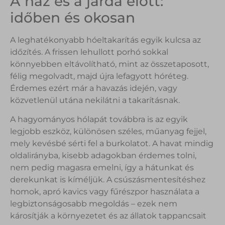
A ház és a járda előtt:
időben és okosan
A leghatékonyabb hóeltakarítás egyik kulcsa az
időzítés. A frissen lehullott porhó sokkal
könnyebben eltávolítható, mint az összetaposott,
félig megolvadt, majd újra lefagyott hóréteg.
Érdemes ezért már a havazás idején, vagy
közvetlenül utána nekilátni a takarításnak.
A hagyományos hólapát továbbra is az egyik
legjobb eszköz, különösen széles, műanyag fejjel,
mely kevésbé sérti fel a burkolatot. A havat mindig
oldalirányba, kisebb adagokban érdemes tolni,
nem pedig magasra emelni, így a hátunkat és
derekunkat is kíméljük. A csúszásmentesítéshez
homok, apró kavics vagy fűrészpor használata a
legbiztonságosabb megoldás – ezek nem
károsítják a környezetet és az állatok tappancsait