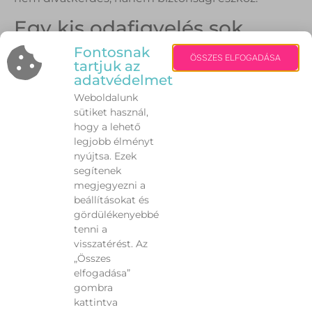
Egy kis odafigyelés sok
kellemetlenségtől megóv
Fontosnak
ÖSSZES ELFOGADÁSA
tartjuk az
adatvédelmet
A friss hó Székesfehérváron egyszerre szép és
Weboldalunk
bosszantó, de megfelelő módszerekkel gyorsan és
sütiket használ,
biztonságosan eltüntethető. A legfontosabb, hogy
hogy a lehető
ne kapkodjunk, ne válasszunk veszélyes
legjobb élményt
„gyorsmegoldásokat” és gondoljunk nemcsak
nyújtsa. Ezek
magunkra, hanem a járókelőkre és a közlekedés
segítenek
többi résztvevőjére is. Egy kis odafigyeléssel a
megjegyezni a
havas reggelek is sokkal könnyebben indulhatnak.
beállításokat és
gördülékenyebbé
tenni a
visszatérést. Az
„Összes
VISSZA
elfogadása”
gombra
kattintva