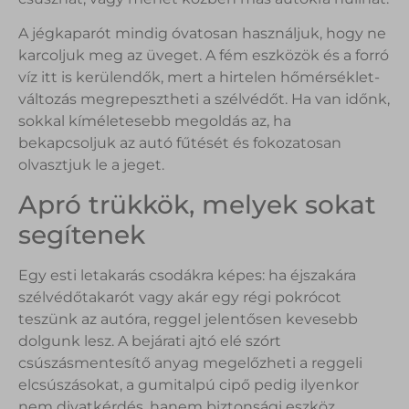
A jégkaparót mindig óvatosan használjuk, hogy ne
karcoljuk meg az üveget. A fém eszközök és a forró
víz itt is kerülendők, mert a hirtelen hőmérséklet-
változás megrepesztheti a szélvédőt. Ha van időnk,
sokkal kíméletesebb megoldás az, ha
bekapcsoljuk az autó fűtését és fokozatosan
olvasztjuk le a jeget.
Apró trükkök, melyek sokat
segítenek
Egy esti letakarás csodákra képes: ha éjszakára
szélvédőtakarót vagy akár egy régi pokrócot
teszünk az autóra, reggel jelentősen kevesebb
dolgunk lesz. A bejárati ajtó elé szórt
csúszásmentesítő anyag megelőzheti a reggeli
elcsúszásokat, a gumitalpú cipő pedig ilyenkor
nem divatkérdés, hanem biztonsági eszköz.