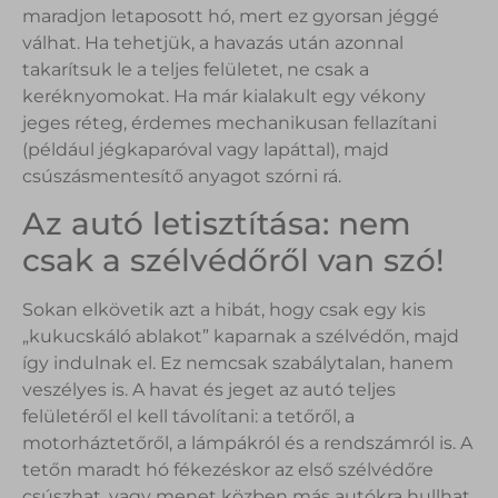
maradjon letaposott hó, mert ez gyorsan jéggé
válhat. Ha tehetjük, a havazás után azonnal
takarítsuk le a teljes felületet, ne csak a
keréknyomokat. Ha már kialakult egy vékony
jeges réteg, érdemes mechanikusan fellazítani
(például jégkaparóval vagy lapáttal), majd
csúszásmentesítő anyagot szórni rá.
Az autó letisztítása: nem
csak a szélvédőről van szó!
Sokan elkövetik azt a hibát, hogy csak egy kis
„kukucskáló ablakot” kaparnak a szélvédőn, majd
így indulnak el. Ez nemcsak szabálytalan, hanem
veszélyes is. A havat és jeget az autó teljes
felületéről el kell távolítani: a tetőről, a
motorháztetőről, a lámpákról és a rendszámról is. A
tetőn maradt hó fékezéskor az első szélvédőre
csúszhat, vagy menet közben más autókra hullhat.