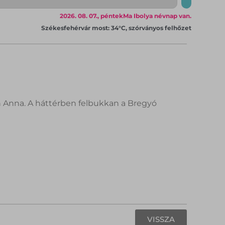
2026. 08. 07., péntek
Ma Ibolya névnap van.
Székesfehérvár most: 34°C, szórványos felhőzet
h Anna. A háttérben felbukkan a Bregyó
VISSZA