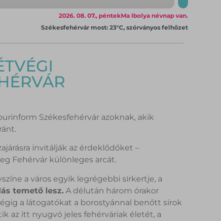
2026. 08. 07., péntek
Ma Ibolya névnap van.
Székesfehérvár most: 23°C, szórványos felhőzet
ÉTVÉGI
EHÉRVÁR
ourinform Székesfehérvár azoknak, akik
ránt.
járásra invitálják az érdeklődőket –
g Fehérvár különleges arcát.
íne a város egyik legrégebbi sírkertje, a
ás temető lesz.
A délután három órakor
égig a látogatókat a borostyánnal benőtt sírok
az itt nyugvó jeles fehérváriak életét, a