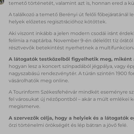
temető történetét, valamint azt is, honnan ered a kü
A találkozó a temető Berényi út felőli főbejáratánál le
helyek előzetes regisztrációhoz kötöttek.
Aki viszont inkább a jelen modern csodái iránt érde
felírnia a naptárba. November 9-én délelőtt tíz órátó
résztvevők betekintést nyerhetnek a multifunkcioná
A látogatók testközelből figyelhetik meg, miként 
hogyan lesz a koncert színpadából jégpálya, vagy é
nagyszabású rendezvénytér. A túrán szintén 1900 fori
vásárolhatók meg online.
A Tourinform Székesfehérvár mindkét eseményre szer
fel városukat új nézőpontból – akár a múlt emlékei kö
megismerve.
A szervezők célja, hogy a helyiek és a látogatók 
őrzi történelmi örökségét és lép bátran a jövő felé.