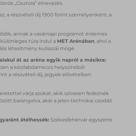
lönös „Csutora” elnevezés.
sz, a részvételi díj 1900 forint személyenként, a
klődik, annak a vasárnapi programot érdemes
l különleges túra indul a
MET Arénában
, ahol a
lis létesítmény kulisszái mögé.
alakul át az aréna egyik napról a másikra:
ppen a kézilabdameccs helyszínéből
nt a részvételi díj, jegyek elővételben
etettel várja azokat, akik szívesen fedeznék
zött barangolva, akár a jelen technikai csodáit
egyaránt átélhessék:
Székesfehérvár egyszerre