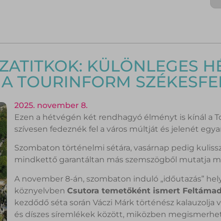
SZATITKOK: KÜLÖNLEGES H
A TOURINFORM SZÉKESF
2025. november 8.
Ezen a hétvégén két rendhagyó élményt is kínál a T
szívesen fedeznék fel a város múltját és jelenét egya
Szombaton történelmi sétára, vasárnap pedig kulissza
mindkettő garantáltan más szemszögből mutatja me
A november 8-án, szombaton induló „időutazás” helysz
köznyelvben
Csutora temetőként ismert Feltámad
kezdődő séta során Váczi Márk történész kalauzolja v
és díszes síremlékek között, miközben megismerhetik 