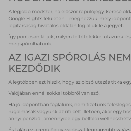
A legjobb módszer, ha először repülőjegy-kereső old
Google Flights felületén – megnézzük, mely időponto
légitársaság hivatalos oldalán foglaljuk le a jegyet.
Így pontosan látjuk, milyen feltételekkel utazunk, é
megspórolhatunk.
AZ IGAZI SPÓROLÁS NE
KEZDŐDIK
A legtöbben azt hiszik, hogy az olcsó utazás titka eg
Valójában ennél sokkal többről van szó.
Ha jó időpontban foglalunk, nem fizetünk felesleges 
rugalmasak vagyunk az úti célt illetően, akár egy 
annyi pénzből, amennyibe egy belföldi wellnesshétv
És talán ez a repülőjegy-vadászat legnagyobb vará