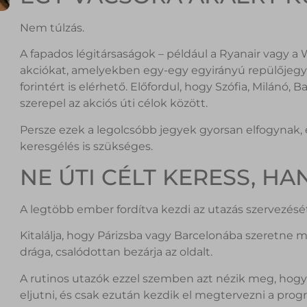
Nem túlzás.
A fapados légitársaságok – például a Ryanair vagy a 
akciókat, amelyekben egy-egy egyirányú repülőjegy 1
forintért is elérhető. Előfordul, hogy Szófia, Milánó, 
szerepel az akciós úti célok között.
Persze ezek a legolcsóbb jegyek gyorsan elfogynak, 
keresgélés is szükséges.
NE ÚTI CÉLT KERESS, HA
A legtöbb ember fordítva kezdi az utazás szervezését
Kitalálja, hogy Párizsba vagy Barcelonába szeretne 
drága, csalódottan bezárja az oldalt.
A rutinos utazók ezzel szemben azt nézik meg, hog
eljutni, és csak ezután kezdik el megtervezni a prog