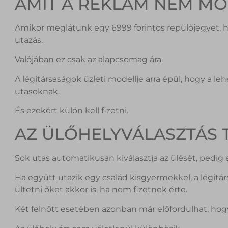
AMIT A REKLÁM NEM MO
Amikor meglátunk egy 6999 forintos repülőjegyet, h
utazás.
Valójában ez csak az alapcsomag ára.
A légitársaságok üzleti modellje arra épül, hogy a lehe
utasoknak.
És ezekért külön kell fizetni.
AZ ÜLŐHELYVÁLASZTÁS 
Sok utas automatikusan kiválasztja az ülését, pedig e
Ha együtt utazik egy család kisgyermekkel, a légit
ültetni őket akkor is, ha nem fizetnek érte.
Két felnőtt esetében azonban már előfordulhat, hogy