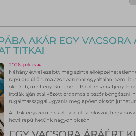
PÁBA AKÁR EGY VACSORA 
T TITKAI
2026. július 4.
Néhány évvel ezelőtt még szinte elképzelhetetlennek
repülőre üljön, ma azonban már egyáltalán nem ritka
olcsóbb, mint egy Budapest–Balaton vonatjegy. Egyr
irodák ajánlatai között érdemes először böngészni, h
rugalmassággal ugyanis meglepően olcsón juthatunk
A titok egyszerű: ne azt találjuk ki először, hogy 
hová repülhetünk nagyon olcsón.
EGY VACSORA ÁRÁÉRT 