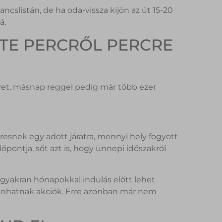
ncslistán, de ha oda-vissza kijön az út 15-20
á.
NTE PERCRŐL PERCRE
et, másnap reggel pedig már több ezer
resnek egy adott járatra, mennyi hely fogyott
dőpontja, sőt azt is, hogy ünnepi időszakról
gyakran hónapokkal indulás előtt lehet
kkanhatnak akciók. Erre azonban már nem