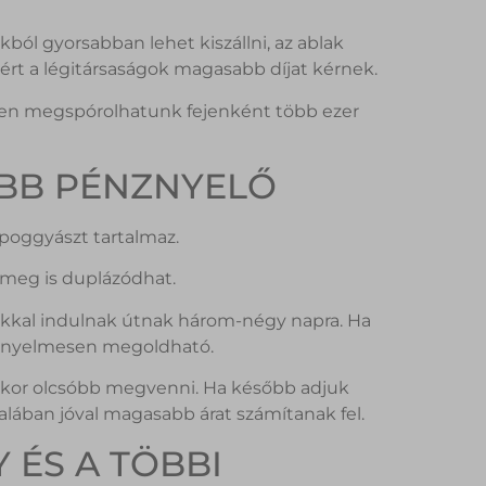
kból gyorsabban lehet kiszállni, az ablak
ért a légitársaságok magasabb díjat kérnek.
en megspórolhatunk fejenként több ezer
BB PÉNZNYELŐ
ipoggyászt tartalmaz.
 meg is duplázódhat.
sákkal indulnak útnak három-négy napra. Ha
kényelmesen megoldható.
áskor olcsóbb megvenni. Ha később adjuk
talában jóval magasabb árat számítanak fel.
Y ÉS A TÖBBI