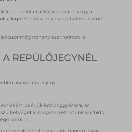
alakon – például a Skyscanneren vagy a
k a legolcsóbbak, majd végül a kiválasztott
s sokszor még néhány ezer forintot is
M A REPÜLŐJEGYNÉL
yetlen akciós repülőjegy.
extrákért, beérjük kézipoggyásszal, és
hosszú hétvégét is megszervezhetünk külföldön
ége kerülne.
zsa: nemcsak pénzt spórolunk, hanem olyan