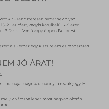
Wizz Air – rendszeresen hirdetnek olyan
5–20 euróért, vagyis körülbelül 6–8 ezer
Bari, Brüsszel, Varsó vagy éppen Bukarest
ezért a sikerhez egy kis türelem és rendszeres
NEM JÓ ÁRAT!
.
menni, majd megnézi, mennyi a repülőjegy. Ha
y melyik városba lehet most nagyon olcsón
ramot.