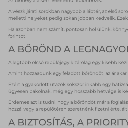
Az ülőhely ára sem véletlenül különbözik.
A vészkijárati sorokban nagyobb a lábtér, az első soro
melletti helyeket pedig sokan jobban kedvelik. Ezek
Ha azonban nem számít, pontosan hol ülünk, könny
forintot.
A BŐRÖND A LEGNAGYO
A legtöbb olcsó repülőjegy kizárólag egy kisebb kéz
Amint hozzáadunk egy feladott bőröndöt, az ár akár
Ezért a gyakorlott utazók sokszor inkább egy hátiz
ügyesen pakolnak, még egy hosszabb hétvége is 
Érdemes azt is tudni, hogy a bőröndöt már a foglal
hozzá, vagy a repülőtéren szeretnénk fizetni érte, ál
A BIZTOSÍTÁS, A PRIORIT