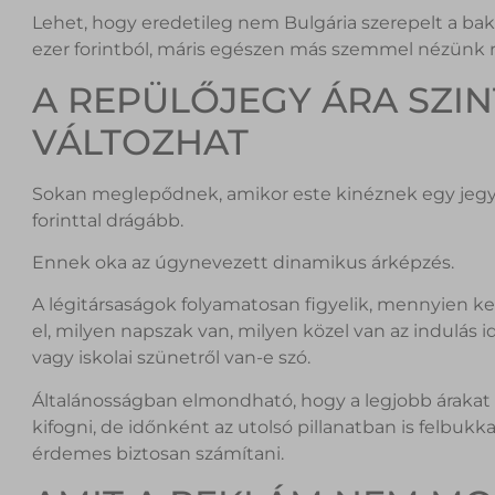
Lehet, hogy eredetileg nem Bulgária szerepelt a baka
ezer forintból, máris egészen más szemmel nézünk r
A REPÜLŐJEGY ÁRA SZI
VÁLTOZHAT
Sokan meglepődnek, amikor este kinéznek egy jegy
forinttal drágább.
Ennek oka az úgynevezett dinamikus árképzés.
A légitársaságok folyamatosan figyelik, mennyien ke
el, milyen napszak van, milyen közel van az indulás i
vagy iskolai szünetről van-e szó.
Általánosságban elmondható, hogy a legjobb árakat 
kifogni, de időnként az utolsó pillanatban is felbu
érdemes biztosan számítani.