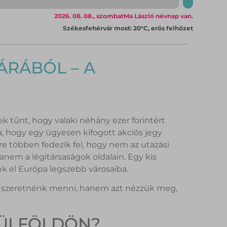
2026. 08. 08., szombat
Ma László névnap van.
Székesfehérvár most: 20°C, erős felhőzet
ÁRÁBÓL – A
 tűnt, hogy valaki néhány ezer forintért
, hogy egy ügyesen kifogott akciós jegy
e többen fedezik fel, hogy nem az utazási
anem a légitársaságok oldalain. Egy kis
 el Európa legszebb városaiba.
hová szeretnénk menni, hanem azt nézzük meg,
KÜLFÖLDÖN?