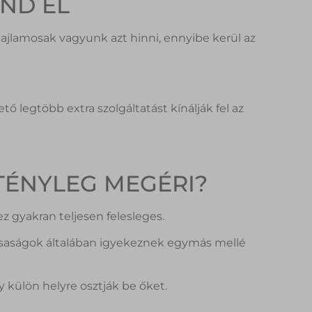
ND EL
ajlamosak vagyunk azt hinni, ennyibe kerül az
tő legtöbb extra szolgáltatást kínálják fel az
TÉNYLEG MEGÉRI?
z gyakran teljesen felesleges.
ársaságok általában igyekeznek egymás mellé
 külön helyre osztják be őket.