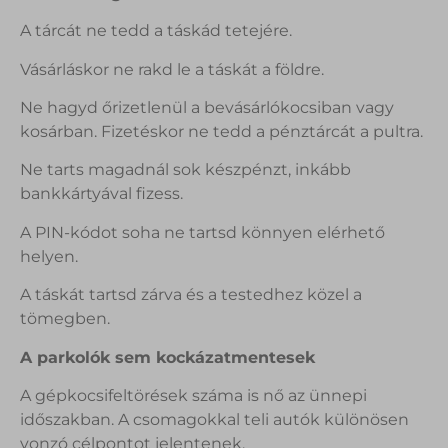
A tárcát ne tedd a táskád tetejére.
Vásárláskor ne rakd le a táskát a földre.
Ne hagyd őrizetlenül a bevásárlókocsiban vagy
kosárban. Fizetéskor ne tedd a pénztárcát a pultra.
Ne tarts magadnál sok készpénzt, inkább
bankkártyával fizess.
A PIN-kódot soha ne tartsd könnyen elérhető
helyen.
A táskát tartsd zárva és a testedhez közel a
tömegben.
A parkolók sem kockázatmentesek
A gépkocsifeltörések száma is nő az ünnepi
időszakban. A csomagokkal teli autók különösen
vonzó célpontot jelentenek.