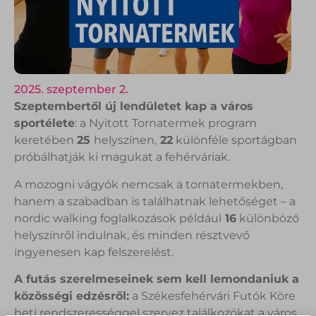
2025. szeptember 2.
Szeptembertől új lendületet kap a város
sportélete
: a Nyitott Tornatermek program
keretében
25
helyszínen,
22
különféle sportágban
próbálhatják ki magukat a fehérváriak.
A mozogni vágyók nemcsak a tornatermekben,
hanem a szabadban is találhatnak lehetőséget – a
nordic walking foglalkozások például
16
különböző
helyszínről indulnak, és minden résztvevő
ingyenesen kap felszerelést.
A futás szerelmeseinek sem kell lemondaniuk a
közösségi edzésről:
a Székesfehérvári Futók Köre
heti rendszerességgel szervez találkozókat a város