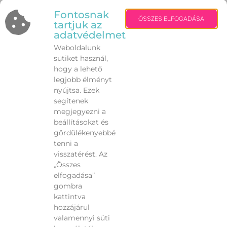
legszebb parkjaiban és sétányain, ahol tapasztalt
Fontosnak
ÖSSZES ELFOGADÁSA
edzők segítik a kezdőket és a haladókat is.
tartjuk az
adatvédelmet
A kezdeményezés az önkormányzat
Weboldalunk
támogatásával valósul meg, amely hosszú évek óta
sütiket használ,
elkötelezett a közösségi sportolás és az
hogy a lehető
egészséges életmód népszerűsítése mellett.
legjobb élményt
nyújtsa. Ezek
Székesfehérvár célja, hogy minden korosztály
segítenek
könnyen elérhesse a mozgás örömét –
megjegyezni a
ingyenesen, barátságos környezetben.
beállításokat és
gördülékenyebbé
tenni a
visszatérést. Az
„Összes
VISSZA
elfogadása”
gombra
kattintva
hozzájárul
valamennyi süti