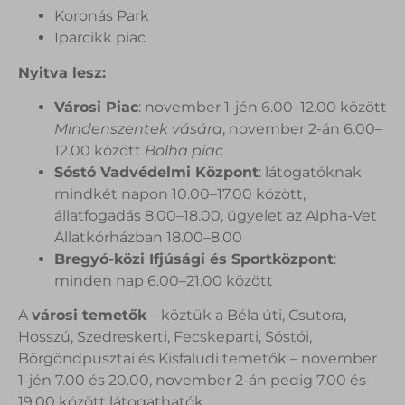
Koronás Park
Iparcikk piac
Nyitva lesz:
Városi Piac
: november 1-jén 6.00–12.00 között
Mindenszentek vására
, november 2-án 6.00–
12.00 között
Bolha piac
Sóstó Vadvédelmi Központ
: látogatóknak
mindkét napon 10.00–17.00 között,
állatfogadás 8.00–18.00, ügyelet az Alpha-Vet
Állatkórházban 18.00–8.00
Bregyó-közi Ifjúsági és Sportközpont
:
minden nap 6.00–21.00 között
A
városi temetők
– köztük a Béla úti, Csutora,
Hosszú, Szedreskerti, Fecskeparti, Sóstói,
Börgöndpusztai és Kisfaludi temetők – november
1-jén 7.00 és 20.00, november 2-án pedig 7.00 és
19.00 között látogathatók.