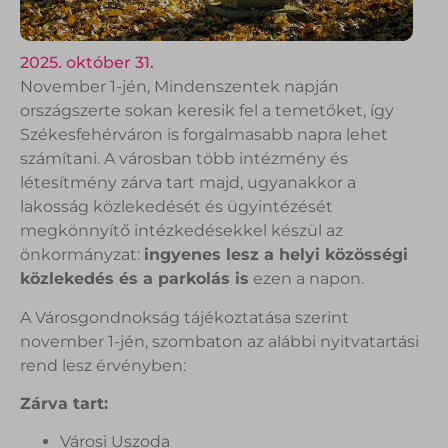
2025. október 31.
November 1-jén, Mindenszentek napján
országszerte sokan keresik fel a temetőket, így
Székesfehérváron is forgalmasabb napra lehet
számítani. A városban több intézmény és
létesítmény zárva tart majd, ugyanakkor a
lakosság közlekedését és ügyintézését
megkönnyítő intézkedésekkel készül az
önkormányzat:
ingyenes lesz a helyi közösségi
közlekedés és a parkolás is
ezen a napon.
A Városgondnokság tájékoztatása szerint
november 1-jén, szombaton az alábbi nyitvatartási
rend lesz érvényben:
Zárva tart:
Városi Uszoda