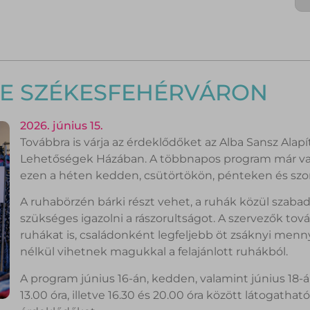
E SZÉKESFEHÉRVÁRON
2026. június 15.
Továbbra is várja az érdeklődőket az Alba Sansz Alap
Lehetőségek Házában. A többnapos program már va
ezen a héten kedden, csütörtökön, pénteken és szom
A ruhabörzén bárki részt vehet, a ruhák közül sza
szükséges igazolni a rászorultságot. A szervezők továb
ruhákat is, családonként legfeljebb öt zsáknyi men
nélkül vihetnek magukkal a felajánlott ruhákból.
A program június 16-án, kedden, valamint június 18-
13.00 óra, illetve 16.30 és 20.00 óra között látogathat