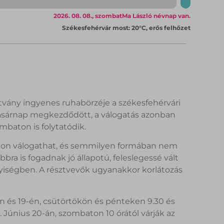
2026. 08. 08., szombat
Ma László névnap van.
Székesfehérvár most: 20°C, erős felhőzet
ítvány ingyenes ruhabörzéje a székesfehérvári
sárnap megkezdődött, a válogatás azonban
baton is folytatódik.
badon válogathat, és semmilyen formában nem
bra is fogadnak jó állapotú, feleslegessé vált
nyiségben. A résztvevők ugyanakkor korlátozás
án és 19-én, csütörtökön és pénteken 9.30 és
ó. Június 20-án, szombaton 10 órától várják az