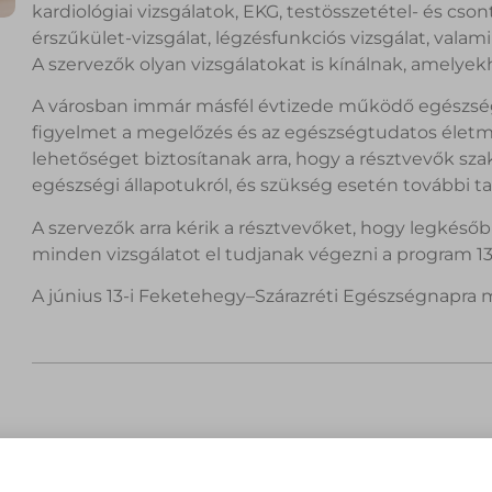
kardiológiai vizsgálatok, EKG, testösszetétel- és c
érszűkület-vizsgálat, légzésfunkciós vizsgálat, vala
A szervezők olyan vizsgálatokat is kínálnak, amelye
A városban immár másfél évtizede működő egészségfe
figyelmet a megelőzés és az egészségtudatos élet
lehetőséget biztosítanak arra, hogy a résztvevők s
egészségi állapotukról, és szükség esetén további t
A szervezők arra kérik a résztvevőket, hogy legkéső
minden vizsgálatot el tudjanak végezni a program 13 
A június 13-i Feketehegy–Szárazréti Egészségnapra 