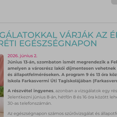
SGÁLATOKKAL VÁRJÁK AZ 
RÉTI EGÉSZSÉGNAPON
2026. június 2.
Június 13-án, szombaton ismét megrendezik a Fe
amelyen a városrész lakói díjmentesen vehetnek
és állapotfelméréseken. A program 9 és 13 óra köz
Iskola Farkasvermi Úti Tagiskolájában (Farkasverm
A részvétel ingyenes
, azonban a vizsgálatok egy ré
Jelentkezni június 8-án, hétfőn 8 és 16 óra között le
30-as telefonszámán.
Az egészségnapon számos szűrővizsgálat és állapotf