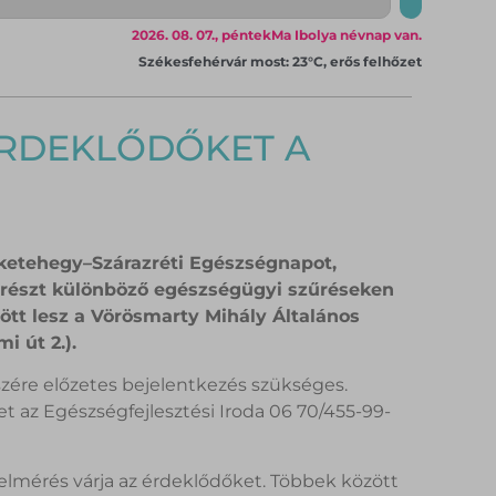
2026. 08. 07., péntek
Ma Ibolya névnap van.
Székesfehérvár most: 23°C, erős felhőzet
ÉRDEKLŐDŐKET A
ketehegy–Szárazréti Egészségnapot,
 részt különböző egészségügyi szűréseken
ött lesz a Vörösmarty Mihály Általános
i út 2.).
szére előzetes bejelentkezés szükséges.
het az Egészségfejlesztési Iroda 06 70/455-99-
elmérés várja az érdeklődőket. Többek között