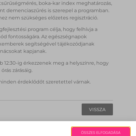
sontsűrűségmérés, boka-kar index meghatározás,
mint demenciaszűrés is szerepel a programban.
khez nem szükséges előzetes regisztráció.
jlesztési program célja, hogy felhívja a
mód fontosságára. Az egészségnapok
zakemberek segítségével tájékozódjanak
anácsokat kapjanak.
bb 12:30-ig érkezzenek meg a helyszínre, hogy
órás zárásáig.
minden érdeklődőt szeretettel várnak.
VISSZA
Fehérvári Hírek | Copyright 2008
ÖSSZES ELFOGADÁSA