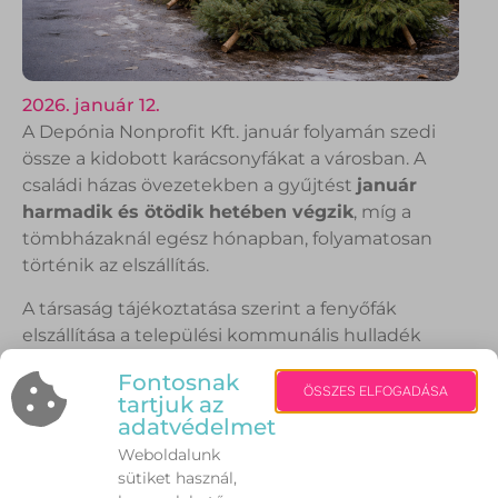
2026. január 12.
A Depónia Nonprofit Kft. január folyamán szedi
össze a kidobott karácsonyfákat a városban. A
családi házas övezetekben a gyűjtést
január
harmadik és ötödik hetében végzik
, míg a
tömbházaknál egész hónapban, folyamatosan
történik az elszállítás.
A társaság tájékoztatása szerint a fenyőfák
elszállítása a települési kommunális hulladék
gyűjtési napján történik. A lakóknak azt javasolják,
Fontosnak
hogy a fákat úgy helyezzék ki a kukák mellé, hogy
ÖSSZES ELFOGADÁSA
tartjuk az
ne akadályozzák sem a gyalogos, sem az autós
adatvédelmet
forgalmat, és minden díszítőelemtől szabadítsák
Weboldalunk
meg a fenyőket. Ez segíti a hatékony gyűjtést és a
sütiket használ,
későbbi újrahasznosítást.