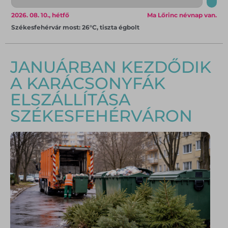
2026. 08. 10., hétfő
Ma Lőrinc névnap van.
Székesfehérvár most: 26°C, tiszta égbolt
JANUÁRBAN KEZDŐDIK
A KARÁCSONYFÁK
ELSZÁLLÍTÁSA
SZÉKESFEHÉRVÁRON