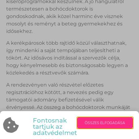
kísérőprogramokkal készülnek. A jó hangulatról
természetesen a bohócdoktorok is
gondoskodnak, akik közel harminc éve visznek
mosolyt és reményt a beteg gyermekekhez és
idősekhez.
A kerékpárosok több rajtidő közül választhatnak,
így mindenki a saját tempójában teljesítheti a
tókört. Az idősávos indítással a szervezők célja,
hogy kényelmesebb és biztonságosabb legyen a
közlekedés a résztvevők számára.
A rendezvényen való részvétel előzetes
regisztrációhoz kötött, a nevezés pedig egy
támogatói adomány befizetésével válik
érvényessé. Az összeg a bohócdoktorok munkáját
segíti, akik jelenleg 16 hazai gyermekkórházban,
Fontosnak
több idősotthonban és speciális nevelési igényű
ÖSSZES ELFOGADÁSA
tartjuk az
gyermekeket oktató intézményekben végeznek
adatvédelmet
rendszeres látogatásokat.