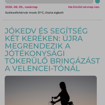
2026. 08. 09., vasárnap
Ma Emőd névnap van.
Székesfehérvár most: 31°C, tiszta égbolt
JÓKEDV ÉS SEGÍTSÉG
KÉT KERÉKEN: ÚJRA
MEGRENDEZIK A
JÓTÉKONYSÁGI
TÓKERÜLŐ BRINGÁZÁST
A VELENCEI-TÓNÁL