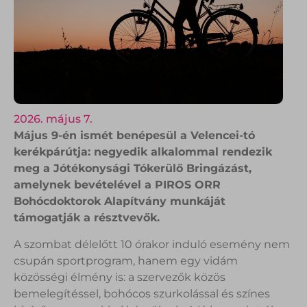
2026. május 7.
Május 9-én ismét benépesül a Velencei-tó
kerékpárútja: negyedik alkalommal rendezik
meg a Jótékonysági Tókerülő Bringázást,
amelynek bevételével a PIROS ORR
Bohócdoktorok Alapítvány munkáját
támogatják a résztvevők.
A szombat délelőtt 10 órakor induló esemény nem
csupán sportprogram, hanem egy vidám
közösségi élmény is: a szervezők közös
bemelegítéssel, bohócos szurkolással és színes