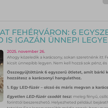
T FEHÉRVÁRON: 6 EGYSZE
 IS IGAZÁN ÜNNEPI LEGY
2025. november 26.
Ahogy közeledik a karácsony, sokan szeretnénk itt F
kicsit ünnepibb legyen. Nem kell hozzá sok pénz, és 
Összegyűjtöttünk 6 egyszerű ötletet, amit bárki 
hozzátesz a karácsonyi hangulathoz.
1. Egy LED-füzér – olcsó és máris megvan a karác
Egyetlen LED-füzér csodát tesz:
meleg fényű, csill
forinttól beszerezhető. Helyezheted például: bejárat