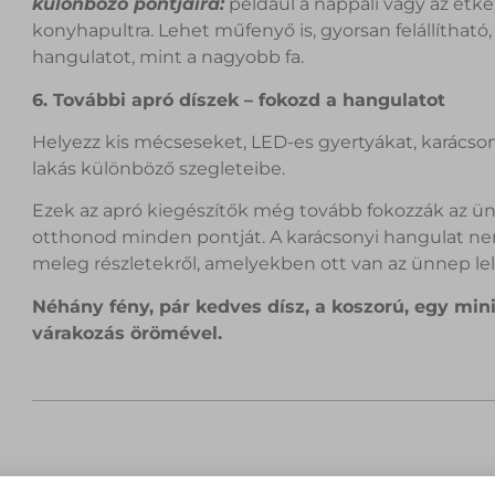
különböző pontjaira:
például a nappali vagy az étke
konyhapultra. Lehet műfenyő is, gyorsan felállíthat
hangulatot, mint a nagyobb fa.
6. További apró díszek – fokozd a hangulatot
Helyezz kis mécseseket, LED-es gyertyákat, karácsony
lakás különböző szegleteibe.
Ezek az apró kiegészítők még tovább fokozzák az ünn
otthonod minden pontját. A karácsonyi hangulat nem
meleg részletekről, amelyekben ott van az ünnep lel
Néhány fény, pár kedves dísz, a koszorú, egy min
várakozás örömével.