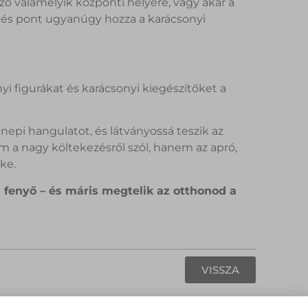
ző valamelyik központi helyére, vagy akár a
ó, és pont ugyanúgy hozza a karácsonyi
i figurákat és karácsonyi kiegészítőket a
epi hangulatot, és látványossá teszik az
 a nagy költekezésről szól, hanem az apró,
ke.
i fenyő – és máris megtelik az otthonod a
VISSZA