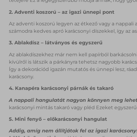
tetejére Ez a legegyszerűbb módja annak, hogy gyors
2. Adventi koszorú – az igazi ünnepi pont
Az adventi koszorú legyen az étkező vagy a nappali a
számodra kedves apró karácsonyi díszekkel, így az as
3. Ablakdísz – látványos és egyszerű
Az ablakdíszekhez már nem kell papírból barkácsolni:
kívülről is látszik a párkányra tehetsz nagyobb karác
Így a dekorációd igazán mutatós és ünnepi lesz, ráadá
karácsony.
4. Kanapéra karácsonyi párnák és takaró
A nappali hangulatát nagyon könnyen meg lehet 
karácsonyi mintás takaró vagy pléd Ezeket egyszerű
5. Mini fenyő – előkarácsonyi hangulat
Addig, amíg nem állítjátok fel az igazi karácsony