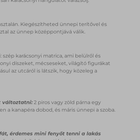
an karácsonyi hangulatot varázsolj.
sztalán. Kiegészítheted ünnepi terítővel és
ztal az ünnep középpontjává válik.
 szép karácsonyi matrica, ami belülről és
sonyi díszeket, mécseseket, világító figurákat
sul az utcáról is látszik, hogy közeleg a
változtatni:
2 piros vagy zöld párna egy
en a kanapéra dobod, és máris ünnepi a szoba.
fát, érdemes mini fenyőt tenni a lakás