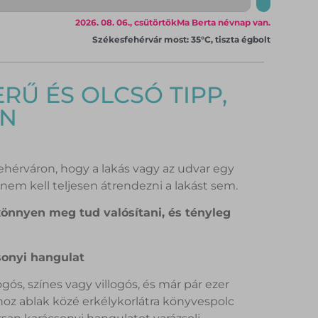
2026. 08. 06., csütörtök
Ma Berta névnap van.
Székesfehérvár most: 35°C, tiszta égbolt
RŰ ÉS OLCSÓ TIPP,
EN
ehérváron, hogy a lakás vagy az udvar egy
nem kell teljesen átrendezni a lakást sem.
könnyen meg tud valósítani, és tényleg
sonyi hangulat
ogós, színes vagy villogós, és már pár ezer
hoz ablak közé erkélykorlátra könyvespolc