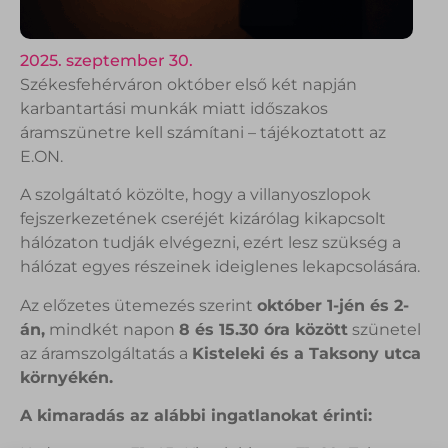
2025. szeptember 30.
Székesfehérváron október első két napján
karbantartási munkák miatt időszakos
áramszünetre kell számítani – tájékoztatott az
E.ON.
A szolgáltató közölte, hogy a villanyoszlopok
fejszerkezetének cseréjét kizárólag kikapcsolt
hálózaton tudják elvégezni, ezért lesz szükség a
hálózat egyes részeinek ideiglenes lekapcsolására.
Az előzetes ütemezés szerint
október 1-jén és 2-
án,
mindkét napon
8 és 15.30 óra között
szünetel
az áramszolgáltatás a
Kisteleki és a Taksony utca
környékén.
A kimaradás az alábbi ingatlanokat érinti: