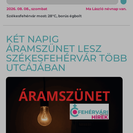
2026. 08. 08., szombat
Ma László névnap van.
Székesfehérvár most: 28°C, borús égbolt
KÉT NAPIG
ÁRAMSZÜNET LESZ
SZÉKESFEHÉRVÁR TÖBB
UTCÁJÁBAN