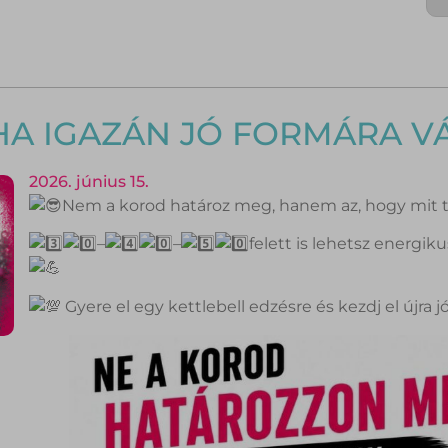
 HA IGAZÁN JÓ FORMÁRA V
2026. június 15.
Nem a korod határoz meg, hanem az, hogy mit 
–
–
felett is lehetsz energik
Gyere el egy kettlebell edzésre és kezdj el újra