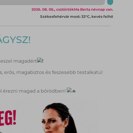
2026. 08. 06., csütörtök
Ma Berta névnap van.
Székesfehérvár most: 32°C, kevés felhő
ÁGYSZ!
teszel magadért
us, erős, magabiztos és feszesebb testalkatú!
 jól érezni magad a bőrödben!