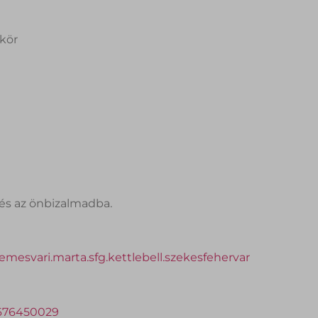
kör
 és az önbizalmadba.
mesvari.marta.sfg.kettlebell.szekesfehervar
7676450029