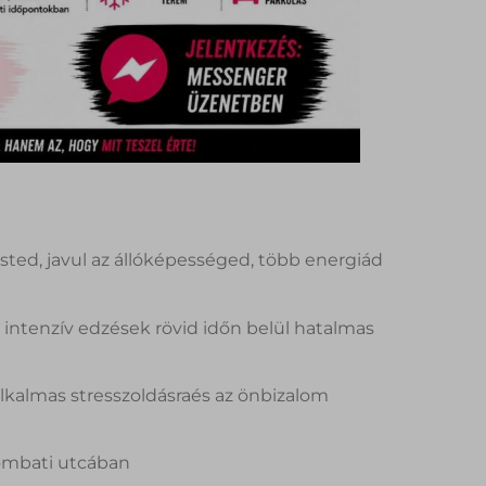
ested, javul az állóképességed, több energiád
e intenzív edzések rövid időn belül hatalmas
 alkalmas stresszoldásraés az önbizalom
ombati utcában