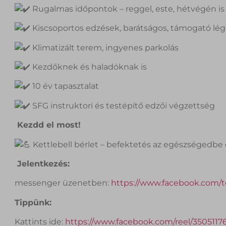
Rugalmas időpontok – reggel, este, hétvégén is
Kiscsoportos edzések, barátságos, támogató lég
Klimatizált terem, ingyenes parkolás
Kezdőknek és haladóknak is
10 év tapasztalat
SFG instruktori és testépítő edzői végzettség
Kezdd el most!
Kettlebell bérlet – befektetés az egészségedbe
Jelentkezés:
messenger üzenetben:
https://www.facebook.com/te
Tippünk:
Kattints ide:
https://www.facebook.com/reel/350511