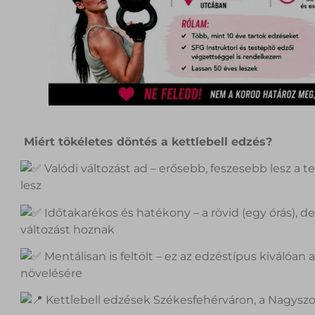
Miért tökéletes döntés a kettlebell edzés?
Valódi változást ad – erősebb, feszesebb lesz a t
lesz
Időtakarékos és hatékony – a rövid (egy órás), d
változást hoznak
Mentálisan is feltölt – ez az edzéstípus kiválóan
növelésére
Kettlebell edzések Székesfehérváron, a Nagysz