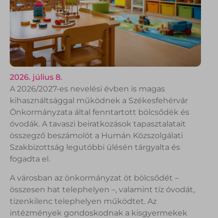
2026. július 8.
A 2026/2027-es nevelési évben is magas
kihasználtsággal működnek a Székesfehérvár
Önkormányzata által fenntartott bölcsődék és
óvodák. A tavaszi beiratkozások tapasztalatait
összegző beszámolót a Humán Közszolgálati
Szakbizottság legutóbbi ülésén tárgyalta és
fogadta el.
A városban az önkormányzat öt bölcsődét –
összesen hat telephelyen –, valamint tíz óvodát,
tizenkilenc telephelyen működtet. Az
intézmények gondoskodnak a kisgyermekek