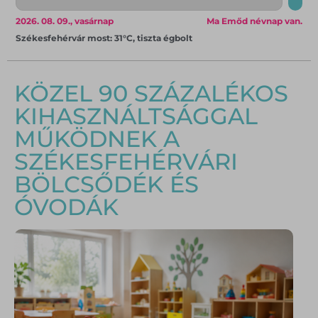
2026. 08. 09., vasárnap
Ma Emőd névnap van.
Székesfehérvár most: 31°C, tiszta égbolt
KÖZEL 90 SZÁZALÉKOS
KIHASZNÁLTSÁGGAL
MŰKÖDNEK A
SZÉKESFEHÉRVÁRI
BÖLCSŐDÉK ÉS
ÓVODÁK