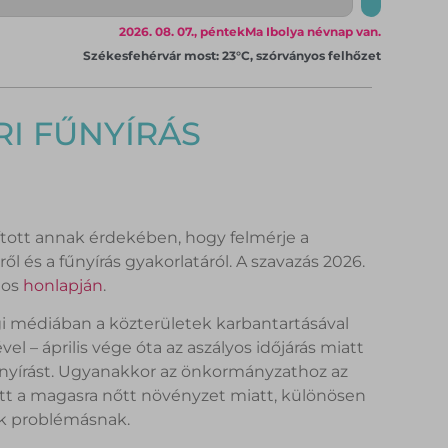
2026. 08. 07., péntek
Ma Ibolya névnap van.
Székesfehérvár most: 23°C, szórványos felhőzet
I FŰNYÍRÁS
tott annak érdekében, hogy felmérje a
l és a fűnyírás gyakorlatáról. A szavazás 2026.
alos
honlapján
.
égi médiában a közterületek karbantartásával
l – április vége óta az aszályos időjárás miatt
nyírást. Ugyanakkor az önkormányzathoz az
ett a magasra nőtt növényzet miatt, különösen
tják problémásnak.