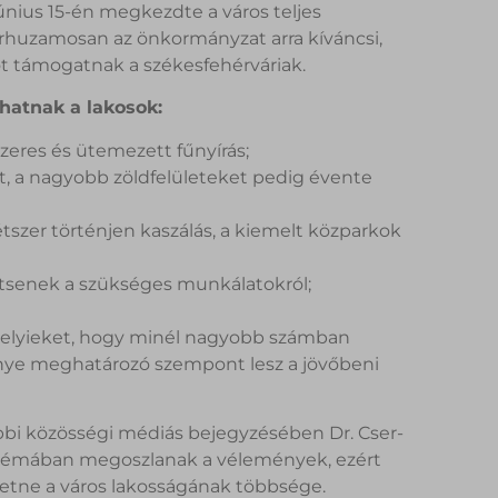
nius 15-én megkezdte a város teljes
párhuzamosan az önkormányzat arra kíváncsi,
t támogatnak a székesfehérváriak.
hatnak a lakosok:
zeres és ütemezett fűnyírás;
, a nagyobb zöldfelületeket pedig évente
étszer történjen kaszálás, a kiemelt közparkok
tsenek a szükséges munkálatokról;
helyieket, hogy minél nagyobb számban
nye meghatározó szempont lesz a jövőbeni
óbbi közösségi médiás bejegyzésében Dr. Cser-
a témában megoszlanak a vélemények, ezért
retne a város lakosságának többsége.