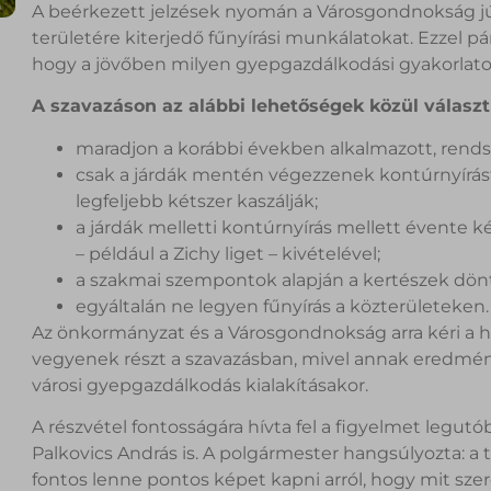
A beérkezett jelzések nyomán a Városgondnokság jú
területére kiterjedő fűnyírási munkálatokat. Ezzel 
hogy a jövőben milyen gyepgazdálkodási gyakorlato
A szavazáson az alábbi lehetőségek közül választ
maradjon a korábbi években alkalmazott, rends
csak a járdák mentén végezzenek kontúrnyírást
legfeljebb kétszer kaszálják;
a járdák melletti kontúrnyírás mellett évente k
– például a Zichy liget – kivételével;
a szakmai szempontok alapján a kertészek dön
egyáltalán ne legyen fűnyírás a közterületeken.
Az önkormányzat és a Városgondnokság arra kéri a 
vegyenek részt a szavazásban, mivel annak eredmé
városi gyepgazdálkodás kialakításakor.
A részvétel fontosságára hívta fel a figyelmet legut
Palkovics András is. A polgármester hangsúlyozta: 
fontos lenne pontos képet kapni arról, hogy mit sze