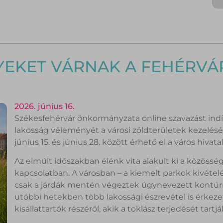
EKET VÁRNAK A FEHÉRVÁR
2026. június 16.
Székesfehérvár önkormányzata online szavazást indí
lakosság véleményét a városi zöldterületek kezelésérő
június 15. és június 28. között érhető el a város hivat
Az elmúlt időszakban élénk vita alakult ki a közöss
kapcsolatban. A városban – a kiemelt parkok kivételéve
csak a járdák mentén végeztek úgynevezett kontúr
utóbbi hetekben több lakossági észrevétel is érkez
kisállattartók részéről, akik a toklász terjedését tar