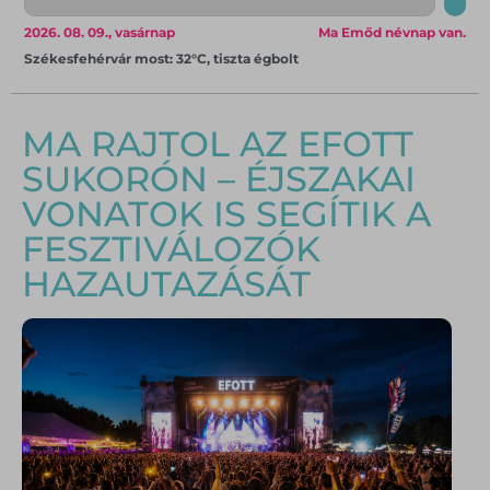
2026. 08. 09., vasárnap
Ma Emőd névnap van.
Székesfehérvár most: 32°C, tiszta égbolt
MA RAJTOL AZ EFOTT
SUKORÓN – ÉJSZAKAI
VONATOK IS SEGÍTIK A
FESZTIVÁLOZÓK
HAZAUTAZÁSÁT