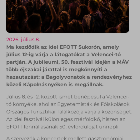
2026. július 8.
Ma kezdődik az idei EFOTT Sukorón, amely
július 12-ig várja a látogatókat a Velencei-tó
partján. A jubileumi, 50. fesztivál idején a MÁV
több éjszakai járattal is megkönnyíti a
hazautazást: a Bagolyvonatok a rendezvényhez
közeli Kápolnásnyéken is megállnak.
Július 8. és 12. között ismét benépesül a Velencei-
tó környéke, ahol az Egyetemisták és Főiskolások
Országos Turisztikai Találkozója várja a közönséget.
Az idei fesztivál különleges mérföldkő, hiszen az
EFOTT fennállásának 50. évfordulóját ünnepli.
A szervezők a koncertek mellett gasztronómiai,