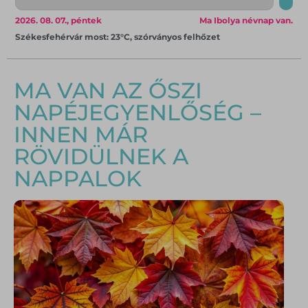
2026. 08. 07., péntek
Ma Ibolya névnap van.
Székesfehérvár most: 23°C, szórványos felhőzet
MA VAN AZ ŐSZI
NAPÉJEGYENLŐSÉG –
INNEN MÁR
RÖVIDÜLNEK A
NAPPALOK