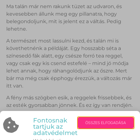
Ma talán már nem rakunk tüzet az udvaron, és
kevesebben állunk meg egy pillanatra, hogy
belegondoljunk, mit is jelent ez a váltás. Pedig
lehetne.
A természet most lassulni kezd, és talán mi is
követhetnénk a példáját. Egy hosszabb séta a
színesedő fák alatt, egy csésze forró tea reggel,
vagy csak egy kis csend estefelé – mind jó módja
lehet annak, hogy ráhangolódjunk az őszre. Mert
bár ma még csak épphogy érezzük, a változás már
itt van.
A fény más szögben esik, a reggelek frissebbek, és
az esték gyorsabban jönnek. És ez így van rendjén.
Nem kell elbúcsúznunk a nyártól nagy felhajtással,
Fontosnak
ÖSSZES ELFOGADÁSA
de talán érdemes egy pillanatra megköszönni
tartjuk az
adatvédelmet
mindazt, amit hozott. És nyitott szívvel engedni be
az őszt.