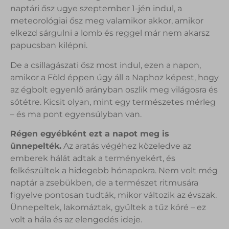
naptári ősz ugye szeptember 1-jén indul, a
meteorológiai ősz meg valamikor akkor, amikor
elkezd sárgulni a lomb és reggel már nem akarsz
papucsban kilépni.
De a csillagászati ősz most indul, ezen a napon,
amikor a Föld éppen úgy áll a Naphoz képest, hogy
az égbolt egyenlő arányban oszlik meg világosra és
sötétre. Kicsit olyan, mint egy természetes mérleg
– és ma pont egyensúlyban van.
Régen egyébként ezt a napot meg is
ünnepelték.
Az aratás végéhez közeledve az
emberek hálát adtak a terményekért, és
felkészültek a hidegebb hónapokra. Nem volt még
naptár a zsebükben, de a természet ritmusára
figyelve pontosan tudták, mikor változik az évszak.
Ünnepeltek, lakomáztak, gyűltek a tűz köré – ez
volt a hála és az elengedés ideje.