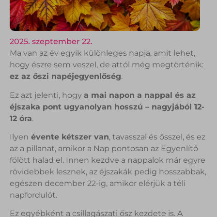
2025. szeptember 22.
Ma van az év egyik különleges napja, amit lehet,
hogy észre sem veszel, de attól még megtörténik:
ez az őszi napéjegyenlőség
.
Ez azt jelenti, hogy
a mai napon a nappal és az
éjszaka pont ugyanolyan hosszú – nagyjából 12-
12 óra
.
Ilyen
évente kétszer van
, tavasszal és ősszel, és ez
az a pillanat, amikor a Nap pontosan az Egyenlítő
fölött halad el. Innen kezdve a nappalok már egyre
rövidebbek lesznek, az éjszakák pedig hosszabbak,
egészen december 22-ig, amikor elérjük a téli
napfordulót.
Ez egyébként a csillagászati ősz kezdete is. A