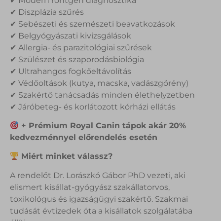
✔ Modern röntgen diagnosztika
✔ Diszplázia szűrés
✔ Sebészeti és szemészeti beavatkozások
✔ Belgyógyászati kivizsgálások
✔ Allergia- és parazitológiai szűrések
✔ Szülészet és szaporodásbiológia
✔ Ultrahangos fogkőeltávolítás
✔ Védőoltások (kutya, macska, vadászgörény)
✔ Szakértő tanácsadás minden élethelyzetben
✔ Járóbeteg- és korlátozott kórházi ellátás
+ Prémium Royal Canin tápok akár 20%
kedvezménnyel előrendelés esetén
Miért minket válassz?
A rendelőt Dr. Lorászkó Gábor PhD vezeti, aki
elismert kisállat-gyógyász szakállatorvos,
toxikológus és igazságügyi szakértő. Szakmai
tudását évtizedek óta a kisállatok szolgálatába