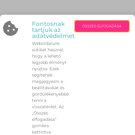
Fontosnak
ÖSSZES ELFOGADÁSA
tartjuk az
adatvédelmet
Weboldalunk
sütiket használ,
hogy a lehető
legjobb élményt
nyújtsa. Ezek
segítenek
megjegyezni a
beállításokat és
gördülékenyebbé
tenni a
visszatérést. Az
„Összes
elfogadása”
gombra
kattintva