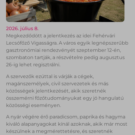
2026. július 8.
Megkezdődött a jelentkezés az idei Fehérvári
Lecsófőző Vigasságra. A város egyik legnépszerűbb
gasztronómiai rendezvényét szeptember 12-én,
szombaton tartják, a részvételre pedig augusztus
26-ig lehet regisztrálni.
A szervezők ezúttal is várják a cégek,
magánszemélyek, civil szervezetek és más
közösségek jelentkezését, akik szeretnék
összemérni főzőtudományukat egy jó hangulatú
közösségi eseményen.
A nyár végére érő paradicsom, paprika és hagyma
kiváló alapanyagokat kínál azoknak, akik már most
készülnek a megmérettetésre, és szeretnék