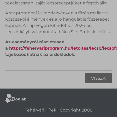
tökéletesíteni saját lecsóreceptjüket a fesztiválig.
A szeptember 12-i rendezvényen a főzés mellett a
közösségi élmények és a jó hangulat is főszerepet
kapnak. A nap végén kihirdetik a 2026-os
Lecsókirályt, valamint átadják a Sipi Emlékkupát is.
Az eseményről részletesen
a
https://fehervariprogram.hu/letoltes/lecso/lecsof
tájékozódhatnak az érdeklődők.
VISSZA
Fehérvári Hírek | Copyright 2008