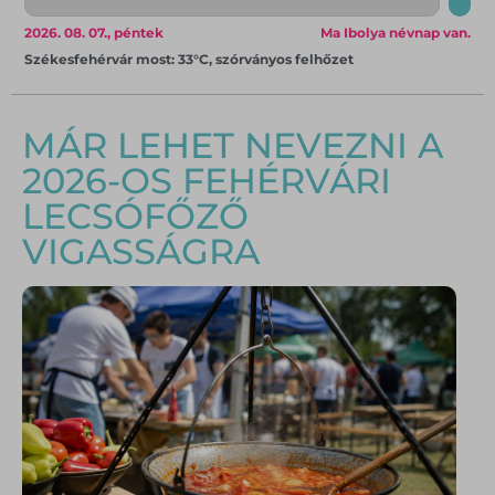
2026. 08. 07., péntek
Ma Ibolya névnap van.
Székesfehérvár most: 33°C, szórványos felhőzet
MÁR LEHET NEVEZNI A
2026-OS FEHÉRVÁRI
LECSÓFŐZŐ
VIGASSÁGRA