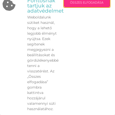
Fontosnak
ÖSSZES ELFOGADÁSA
tartjuk az
A felújítás szakaszosan zajlik annak érdekében,
adatvédelmet
hogy a Fő utca továbbra is használható maradjon a
Weboldalunk
gyalogosforgalom számára, valamint a belvárosi
sütiket használ,
rendezvények és a vendéglátóhelyek teraszainak
hogy a lehető
működése se ütközzön akadályba.
legjobb élményt
nyújtsa. Ezek
A városvezetés célja, hogy az új kialakítás hosszú
segítenek
távon is méltó és látványos eleme legyen
megjegyezni a
Székesfehérvár történelmi belvárosának.
beállításokat és
gördülékenyebbé
tenni a
visszatérést. Az
„Összes
VISSZA
elfogadása”
gombra
kattintva
hozzájárul
valamennyi süti
használatához.
Fehérvári Hírek | Copyright 2008