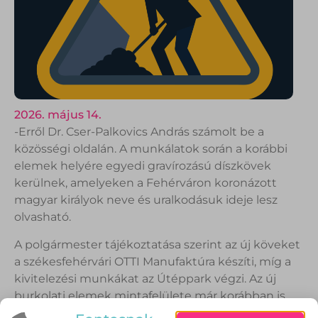
2026. május 14.
-Erről Dr. Cser-Palkovics András számolt be a
közösségi oldalán. A munkálatok során a korábbi
elemek helyére egyedi gravírozású díszkövek
kerülnek, amelyeken a Fehérváron koronázott
magyar királyok neve és uralkodásuk ideje lesz
olvasható.
A polgármester tájékoztatása szerint az új köveket
a székesfehérvári OTTI Manufaktúra készíti, míg a
kivitelezési munkákat az Útéppark végzi. Az új
burkolati elemek mintafelülete már korábban is
megtekinthető volt a Juhász Gyula közben.