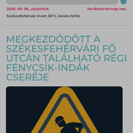
2026. 08. 06., csütörtök
Ma Berta névnap van.
Székesfehérvár most: 30°C, kevés felhő
MEGKEZDŐDÖTT A
SZÉKESFEHÉRVÁRI FŐ
UTCÁN TALÁLHATÓ RÉGI
FÉNYCSÍK-INDÁK
CSERÉJE