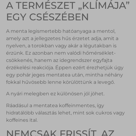
A TERMÉSZET „KLÍMÁJA”
EGY CSÉSZÉBEN
A menta legismertebb hatóanyaga a mentol,
amely azt a jellegzetes hűs érzetet adja, amit a
nyelven, a torokban vagy akár a légutakban is
érzünk. Ez azonban nem valódi hőmérséklet-
csökkenés, hanem az idegrendszer egyfajta
érzékelési reakciója. Éppen ezért érezhetjük úgy
egy pohár jeges mentatea után, mintha néhány
fokkal hűvösebb lenne körülöttünk a levegő.
A nyári melegben ez különösen jól jöhet.
Ráadásul a mentatea koffeinmentes, így
hidratálóbb választás lehet, mint sok cukros vagy
koffeines ital.
NEMCSAK FRISSÍT, AZ