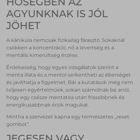
HŐSÉGBEN AZ
AGYUNKNAK IS JÓL
JÖHET
A kánikula nemcsak fizikailag fárasztó. Sokaknál
csökken a koncentráció, nő a levertség és a
mentális kimerültség érzése.
Érdekesség, hogy egyes vizsgálatok szerint a
menta illata és a mentol serkentheti az éberséget
és javíthatja a figyelmet. Bár a kutatások még nem
teljesen egyértelműek, sokan számolnak be arról,
hogy egy csésze mentatea után frissebbnek és
energikusabbnak érzik magukat.
Mintha a szervezet kapna egy természetes „reset
gombot”.
JEGESEN VAGY