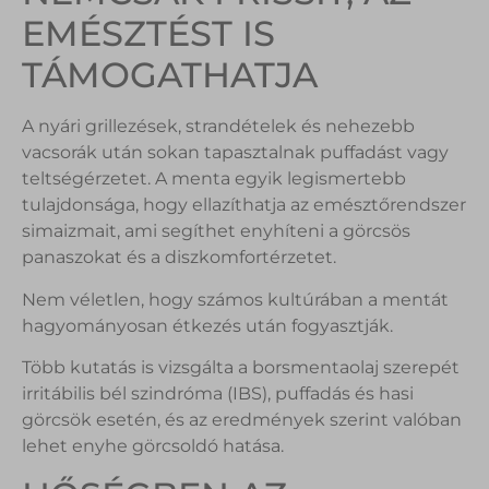
EMÉSZTÉST IS
TÁMOGATHATJA
A nyári grillezések, strandételek és nehezebb
vacsorák után sokan tapasztalnak puffadást vagy
teltségérzetet. A menta egyik legismertebb
tulajdonsága, hogy ellazíthatja az emésztőrendszer
simaizmait, ami segíthet enyhíteni a görcsös
panaszokat és a diszkomfortérzetet.
Nem véletlen, hogy számos kultúrában a mentát
hagyományosan étkezés után fogyasztják.
Több kutatás is vizsgálta a borsmentaolaj szerepét
irritábilis bél szindróma (IBS), puffadás és hasi
görcsök esetén, és az eredmények szerint valóban
lehet enyhe görcsoldó hatása.