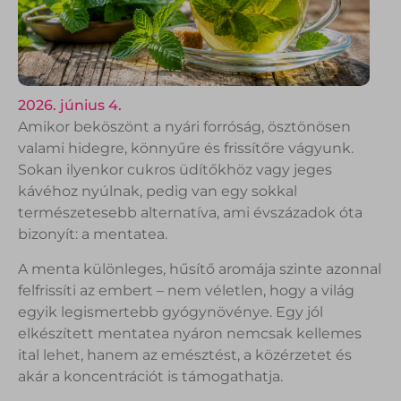
2026. június 4.
Amikor beköszönt a nyári forróság, ösztönösen
valami hidegre, könnyűre és frissítőre vágyunk.
Sokan ilyenkor cukros üdítőkhöz vagy jeges
kávéhoz nyúlnak, pedig van egy sokkal
természetesebb alternatíva, ami évszázadok óta
bizonyít: a mentatea.
A menta különleges, hűsítő aromája szinte azonnal
felfrissíti az embert – nem véletlen, hogy a világ
egyik legismertebb gyógynövénye. Egy jól
elkészített mentatea nyáron nemcsak kellemes
ital lehet, hanem az emésztést, a közérzetet és
akár a koncentrációt is támogathatja.