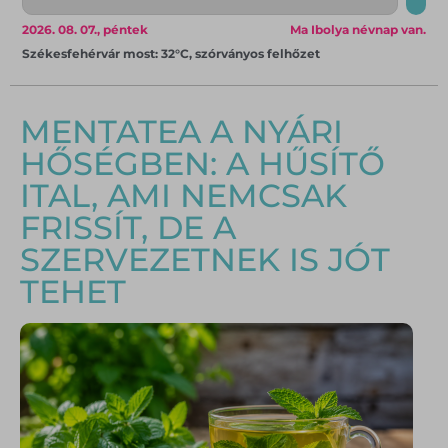
2026. 08. 07., péntek
Ma Ibolya névnap van.
Székesfehérvár most: 32°C, szórványos felhőzet
MENTATEA A NYÁRI
HŐSÉGBEN: A HŰSÍTŐ
ITAL, AMI NEMCSAK
FRISSÍT, DE A
SZERVEZETNEK IS JÓT
TEHET