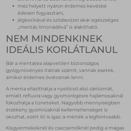
méz helyett nyáron érdemes kevésbé
édesen fogyasztani,
jégkockával és szódavízzel akár egészséges
„mentás limonádévá” is alakítható.
NEM MINDENKINEK
IDEÁLIS KORLÁTLANUL
Bár a mentatea alapvetően biztonságos
gyógynövényes italnak számít, vannak esetek,
amikor érdemes óvatosnak lenni.
A menta ellazíthatja a nyelőcső alsó záróizmát,
emiatt refluxra vagy gyomorégésre hajlamosaknál
fokozhatja a tüneteket. Nagyobb mennyiségben
érzékeny gyomrúaknál kellemetlenséget is
okozhat, ezért itt is igaz: a mérték a legfontosabb.
Kisgyermekeknél és csecsemőknél pedig a magas