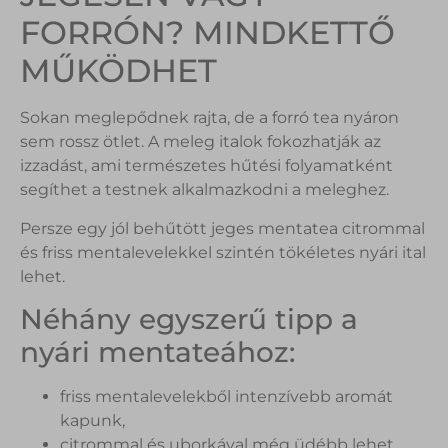
FORRÓN? MINDKETTŐ
MŰKÖDHET
Sokan meglepődnek rajta, de a forró tea nyáron
sem rossz ötlet. A meleg italok fokozhatják az
izzadást, ami természetes hűtési folyamatként
segíthet a testnek alkalmazkodni a meleghez.
Persze egy jól behűtött jeges mentatea citrommal
és friss mentalevelekkel szintén tökéletes nyári ital
lehet.
Néhány egyszerű tipp a
nyári mentateához:
friss mentalevelekből intenzívebb aromát
kapunk,
citrommal és uborkával még üdébb lehet,