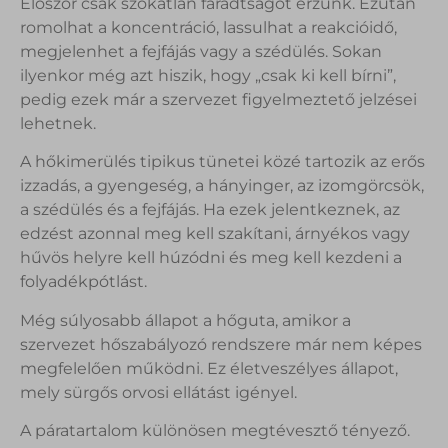
Először csak szokatlan fáradtságot érzünk. Ezután
romolhat a koncentráció, lassulhat a reakcióidő,
megjelenhet a fejfájás vagy a szédülés. Sokan
ilyenkor még azt hiszik, hogy „csak ki kell bírni”,
pedig ezek már a szervezet figyelmeztető jelzései
lehetnek.
A hőkimerülés tipikus tünetei közé tartozik az erős
izzadás, a gyengeség, a hányinger, az izomgörcsök,
a szédülés és a fejfájás. Ha ezek jelentkeznek, az
edzést azonnal meg kell szakítani, árnyékos vagy
hűvös helyre kell húzódni és meg kell kezdeni a
folyadékpótlást.
Még súlyosabb állapot a hőguta, amikor a
szervezet hőszabályozó rendszere már nem képes
megfelelően működni. Ez életveszélyes állapot,
mely sürgős orvosi ellátást igényel.
A páratartalom különösen megtévesztő tényező.