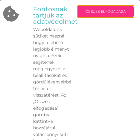
Fontosnak
A nyári sportolásnak számos előnye van. A
ÖSSZES ELFOGADÁSA
tartjuk az
hosszabb nappalok, a szabad levegő és a mozgás
adatvédelmet
öröme sokakat motivál. Azonban a kánikulában a
Weboldalunk
siker nem azt jelenti, hogy mindenáron legyőzzük
sütiket használ,
a hőséget. Sokkal inkább azt, hogy
hogy a lehető
együttműködünk a saját szervezetünkkel.
legjobb élményt
nyújtsa. Ezek
A legerősebb sportoló nem az, aki figyelmen kívül
segítenek
hagyja teste jelzéseit, hanem az, aki időben
megjegyezni a
meghallja őket.
beállításokat és
gördülékenyebbé
tenni a
visszatérést. Az
„Összes
VISSZA
elfogadása”
gombra
kattintva
hozzájárul
valamennyi süti