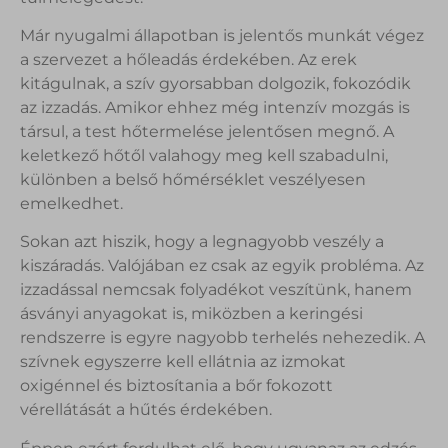
Már nyugalmi állapotban is jelentős munkát végez
a szervezet a hőleadás érdekében. Az erek
kitágulnak, a szív gyorsabban dolgozik, fokozódik
az izzadás. Amikor ehhez még intenzív mozgás is
társul, a test hőtermelése jelentősen megnő. A
keletkező hőtől valahogy meg kell szabadulni,
különben a belső hőmérséklet veszélyesen
emelkedhet.
Sokan azt hiszik, hogy a legnagyobb veszély a
kiszáradás. Valójában ez csak az egyik probléma. Az
izzadással nemcsak folyadékot veszítünk, hanem
ásványi anyagokat is, miközben a keringési
rendszerre is egyre nagyobb terhelés nehezedik. A
szívnek egyszerre kell ellátnia az izmokat
oxigénnel és biztosítania a bőr fokozott
vérellátását a hűtés érdekében.