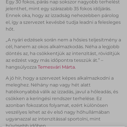
Egy 30 fokos, párás nap sokszor nagyobb terhelést
jelenthet, mint egy szárazabb 35 fokos időjárás.
Ennek oka, hogy az izzadság nehezebben párolog
el, így a szervezet kevésbé tudja leadni a felesleges
hőt.
„A nyári edzések során nem a hősies teljesítmény a
cél, hanem az okos alkalmazkodás. Néha a legjobb
döntés az, ha csökkentjük az intenzitást, rövidítjük
az edzést vagy más időpontra tesszük át.” –
hangsúlyozza
Temesvári Márta.
A jó hír, hogy a szervezet képes alkalmazkodni a
meleghez. Néhány nap vagy hét alatt
hatékonyabbá válik az izzadás, javul a hőleadás, és
csökken a keringési rendszer terhelése. Ez
azonban fokozatos folyamat, ezért különösen
veszélyes lehet az év első nagy hőhullámában
ugyanazzal az intenzitással sportolni, mint
hűvösebb időben.