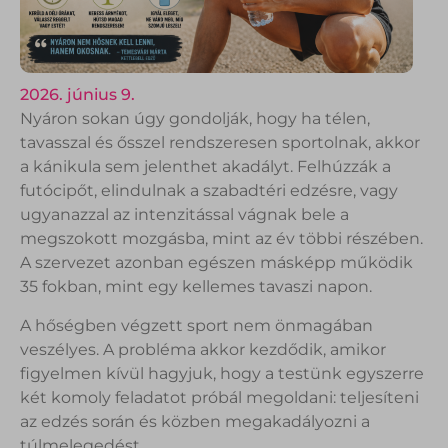
2026. június 9.
Nyáron sokan úgy gondolják, hogy ha télen,
tavasszal és ősszel rendszeresen sportolnak, akkor
a kánikula sem jelenthet akadályt. Felhúzzák a
futócipőt, elindulnak a szabadtéri edzésre, vagy
ugyanazzal az intenzitással vágnak bele a
megszokott mozgásba, mint az év többi részében.
A szervezet azonban egészen másképp működik
35 fokban, mint egy kellemes tavaszi napon.
A hőségben végzett sport nem önmagában
veszélyes. A probléma akkor kezdődik, amikor
figyelmen kívül hagyjuk, hogy a testünk egyszerre
két komoly feladatot próbál megoldani: teljesíteni
az edzés során és közben megakadályozni a
túlmelegedést.