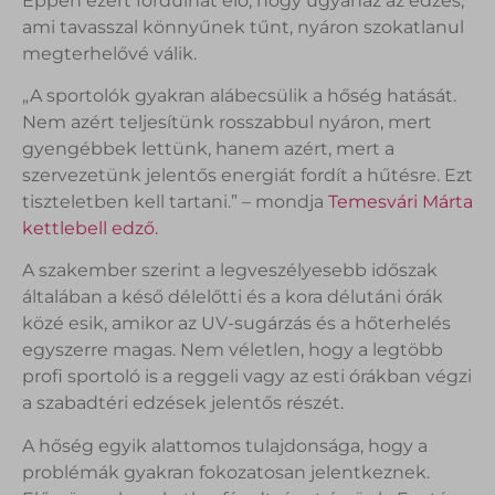
Éppen ezért fordulhat elő, hogy ugyanaz az edzés,
ami tavasszal könnyűnek tűnt, nyáron szokatlanul
megterhelővé válik.
„A sportolók gyakran alábecsülik a hőség hatását.
Nem azért teljesítünk rosszabbul nyáron, mert
gyengébbek lettünk, hanem azért, mert a
szervezetünk jelentős energiát fordít a hűtésre. Ezt
tiszteletben kell tartani.” – mondja
Temesvári Márta
kettlebell edző.
A szakember szerint a legveszélyesebb időszak
általában a késő délelőtti és a kora délutáni órák
közé esik, amikor az UV-sugárzás és a hőterhelés
egyszerre magas. Nem véletlen, hogy a legtöbb
profi sportoló is a reggeli vagy az esti órákban végzi
a szabadtéri edzések jelentős részét.
A hőség egyik alattomos tulajdonsága, hogy a
problémák gyakran fokozatosan jelentkeznek.