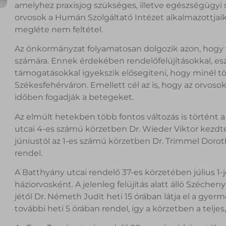
amelyhez praxisjog szükséges, illetve egészségügyi 
orvosok a Humán Szolgáltató Intézet alkalmazottjaiké
megléte nem feltétel.
Az önkormányzat folyamatosan dolgozik azon, hogy 
számára. Ennek érdekében rendelőfelújításokkal, es
támogatásokkal igyekszik elősegíteni, hogy minél 
Székesfehérváron. Emellett cél az is, hogy az orvo
időben fogadják a betegeket.
Az elmúlt hetekben több fontos változás is történt a
utcai 4-es számú körzetben Dr. Wieder Viktor kezd
júniustól az 1-es számú körzetben Dr. Trimmel Doroth
rendel.
A Batthyány utcai rendelő 37-es körzetében július 1-jé
háziorvosként. A jelenleg felújítás alatt álló Széche
jétől Dr. Németh Judit heti 15 órában látja el a gye
további heti 5 órában rendel, így a körzetben a teljes,