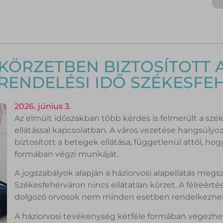
KÖRZETBEN BIZTOSÍTOTT A
 RENDELÉSI IDŐ SZÉKESF
2026. június 3.
Az elmúlt időszakban több kérdés is felmerült a szék
ellátással kapcsolatban. A város vezetése hangsúlyo
biztosított a betegek ellátása, függetlenül attól, hog
formában végzi munkáját.
A jogszabályok alapján a háziorvosi alapellátás meg
Székesfehérváron nincs ellátatlan körzet. A félreért
dolgozó orvosok nem minden esetben rendelkeznek ö
A háziorvosi tevékenység kétféle formában végezhető