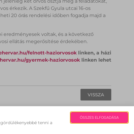
jelenleg két orvos osztja meg a feladatokat,
vos érkezik. A Szekfű Gyula utcai 16-os
 heti 20 órás rendelési időben fogadja majd a
sei eredményesek voltak, és a következő
osi ellátás megerősítése érdekében.
ehervar.hu/felnott-haziorvosok
linken, a házi
ehervar.hu/gyermek-haziorvosok
linken lehet
VISSZA
Fehérvári Hírek | Copyright 2008
ÖSSZES ELFOGADÁSA
s gördülékenyebbé tenni a
édiaajánlat
Impresszum
Szerzői Jogok