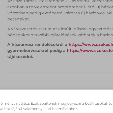
Az Esze Tamás utcai rendelő 20-as számú körzetében 
azonban a tervek szerint szeptember 1-jétől új házior
körzetben pedig októbertől várható új háziorvos, aki
betegeket.
A városvezetés szerint az elmúlt időszak egyezteté
hónapokban további előrelépések várhatók a háziorv
A háziorvosi rendelésekről a
https://www.szekesf
gyermekorvosokról pedig a
https://www.szekesf
tájékozódni.
 élményt nyújtsa. Ezek segítenek megjegyezni a beállításokat é
M
va hozzájárul valamennyi süti használatához.