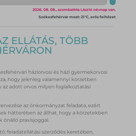
2026. 08. 08., szombat
Ma László névnap van.
Székesfehérvár most: 21°C, erős felhőzet
Z ELLÁTÁS, TÖBB
EHÉRVÁRON
esfehérvári háziorvosi és házi gyermekorvosi
zza, hogy jelenleg valamennyi körzetben
y az adott orvos milyen foglalkoztatási
szervezése az önkormányzat feladata, ezért
ések hátterében az állhat, hogy a körzetekben
nálló praxisjoggal.
: feladatellátási szerződés keretében,