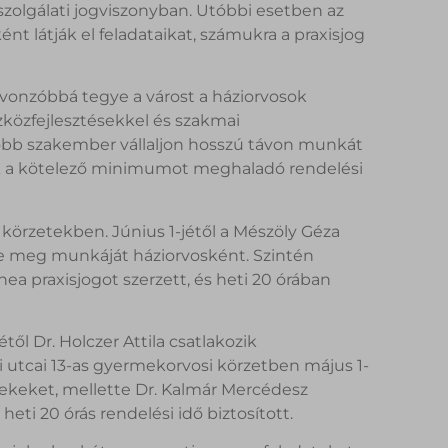
szolgálati jogviszonyban. Utóbbi esetben az
nt látják el feladataikat, számukra a praxisjog
vonzóbbá tegye a várost a háziorvosok
zközfejlesztésekkel és szakmai
több szakember vállaljon hosszú távon munkát
sok a kötelező minimumot meghaladó rendelési
 körzetekben. Június 1-jétől a Mészöly Géza
te meg munkáját háziorvosként. Szintén
ea praxisjogot szerzett, és heti 20 órában
től Dr. Holczer Attila csatlakozik
nyi utcai 13-as gyermekorvosi körzetben május 1-
rmekeket, mellette Dr. Kalmár Mercédesz
 heti 20 órás rendelési idő biztosított.