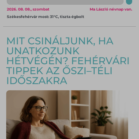
2026. 08. 08., szombat
Ma László névnap van.
Székesfehérvár most: 31°C, tiszta égbolt
MIT CSINÁLJUNK, HA
UNATKOZUNK
HÉTVÉGÉN? FEHÉRVÁRI
TIPPEK AZ ŐSZI–TÉLI
IDŐSZAKRA