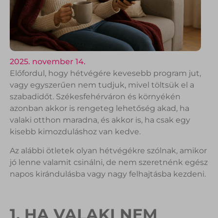
2025. november 14.
Előfordul, hogy hétvégére kevesebb program jut,
vagy egyszerűen nem tudjuk, mivel töltsük el a
szabadidőt. Székesfehérváron és környékén
azonban akkor is rengeteg lehetőség akad, ha
valaki otthon maradna, és akkor is, ha csak egy
kisebb kimozduláshoz van kedve.
Az alábbi ötletek olyan hétvégékre szólnak, amikor
jó lenne valamit csinálni, de nem szeretnénk egész
napos kirándulásba vagy nagy felhajtásba kezdeni.
1. HA VALAKI NEM