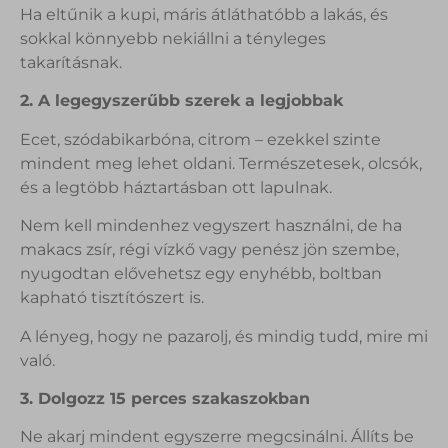
Ha eltűnik a kupi, máris átláthatóbb a lakás, és
sokkal könnyebb nekiállni a tényleges
takarításnak.
2. A legegyszerűbb szerek a legjobbak
Ecet, szódabikarbóna, citrom – ezekkel szinte
mindent meg lehet oldani. Természetesek, olcsók,
és a legtöbb háztartásban ott lapulnak.
Nem kell mindenhez vegyszert használni, de ha
makacs zsír, régi vízkő vagy penész jön szembe,
nyugodtan elővehetsz egy enyhébb, boltban
kapható tisztítószert is.
A lényeg, hogy ne pazarolj, és mindig tudd, mire mi
való.
3. Dolgozz 15 perces szakaszokban
Ne akarj mindent egyszerre megcsinálni. Állíts be