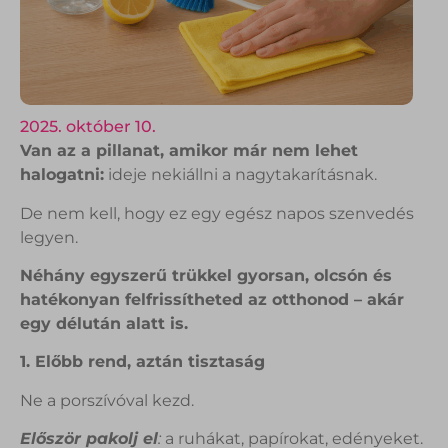
2025. október 10.
Van az a pillanat, amikor már nem lehet
halogatni:
ideje nekiállni a nagytakarításnak.
De nem kell, hogy ez egy egész napos szenvedés
legyen.
Néhány egyszerű trükkel gyorsan, olcsón és
hatékonyan felfrissítheted az otthonod – akár
egy délután alatt is.
1. Előbb rend, aztán tisztaság
Ne a porszívóval kezd.
Először pakolj el
:
a ruhákat, papírokat, edényeket.