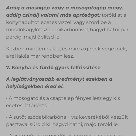
Amíg a mosógép vagy a mosogatógép megy,
addig csinálj valami más apróságot:
töröld át a
konyhapultot ecetes vízzel, vagy szórd be a
mosdókagylót szódabikarbónával, hagyd hatni pár
percig, majd öblítsd le.
Közben minden halad, és mire a gépek végeznek,
a fél lakás már rendben lesz.
7. Konyha és fürdő gyors felfrissítése
A leglátványosabb eredményt ezekben a
helyiségekben éred el.
• A mosogató és a csaptelep fényes lesz egy kis
ecetes áttörléstől.
• A sütőt szódabikarbóna + víz keverékéből készült
pasztával súrold ki, hagyd hatni, majd töröld le.
• A csempét és a mosdót citrommal vagy ecetes