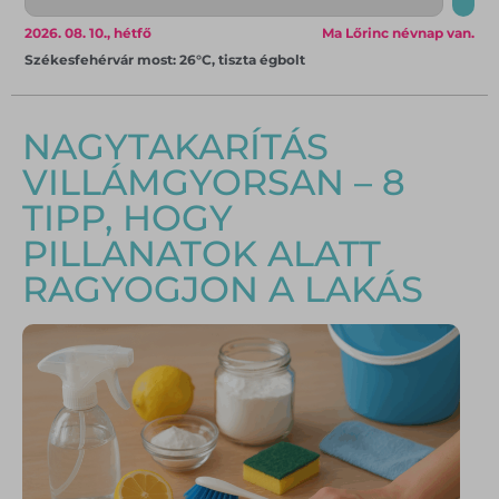
2026. 08. 10., hétfő
Ma Lőrinc névnap van.
Székesfehérvár most: 26°C, tiszta égbolt
NAGYTAKARÍTÁS
VILLÁMGYORSAN – 8
TIPP, HOGY
PILLANATOK ALATT
RAGYOGJON A LAKÁS