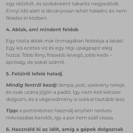
egy időzítőt, és szobánként takaríts negyedórát.
Ennyi idő alatt is látványosan lehet haladni, és nem
fáradsz el közben.
4. Ablak, ami mindent feldob
Egy tiszta ablak már önmagában feldobja a lakást.
Egy kis ecetes víz és egy régi újságpapír elég
hozzá. Több fény, frissebb levegő, jobb kedv –
apróság, de sokat számít.
5. Felülről lefelé haladj
Mindig fentről kezdj:
lámpa, polc, szekrény teteje,
és csak utána jöjjön a padló. Így nem kell kétszer
dolgozni, és a végeredmény is sokkal tisztább lesz.
Tipp:
a portörléshez használj enyhén nedves
mikroszálas kendőt, így a por nem száll vissza.
6. Használd ki az időt, amíg a gépek dolgoznak