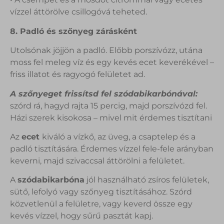
vízzel áttörölve csillogóvá teheted.
8. Padló és szőnyeg zárásként
Utolsónak jöjjön a padló. Előbb porszívózz, utána
moss fel meleg víz és egy kevés ecet keverékével –
friss illatot és ragyogó felületet ad.
A szőnyeget frissítsd fel szódabikarbónával:
szórd rá, hagyd rajta 15 percig, majd porszívózd fel.
Házi szerek kisokosa – mivel mit érdemes tisztítani
Az
ecet
kiváló a vízkő, az üveg, a csaptelep és a
padló tisztítására. Érdemes vízzel fele-fele arányban
keverni, majd szivaccsal áttörölni a felületet.
A
szódabikarbóna
jól használható zsíros felületek,
sütő, lefolyó vagy szőnyeg tisztításához. Szórd
közvetlenül a felületre, vagy keverd össze egy
kevés vízzel, hogy sűrű pasztát kapj.