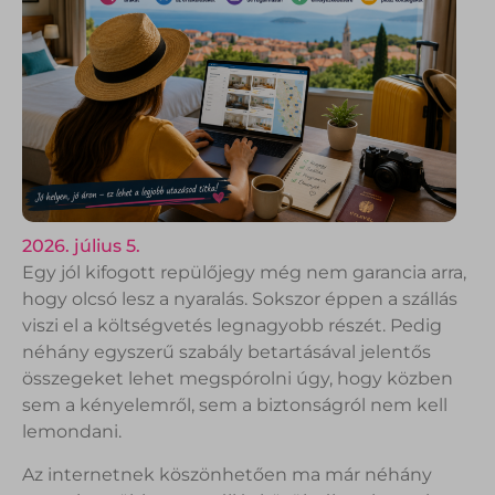
2026. július 5.
Egy jól kifogott repülőjegy még nem garancia arra,
hogy olcsó lesz a nyaralás. Sokszor éppen a szállás
viszi el a költségvetés legnagyobb részét. Pedig
néhány egyszerű szabály betartásával jelentős
összegeket lehet megspórolni úgy, hogy közben
sem a kényelemről, sem a biztonságról nem kell
lemondani.
Az internetnek köszönhetően ma már néhány