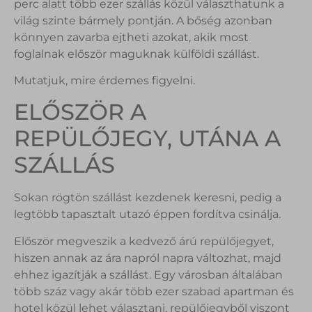
perc alatt több ezer szállás közül választhatunk a
világ szinte bármely pontján. A bőség azonban
könnyen zavarba ejtheti azokat, akik most
foglalnak először maguknak külföldi szállást.
Mutatjuk, mire érdemes figyelni.
ELŐSZÖR A
REPÜLŐJEGY, UTÁNA A
SZÁLLÁS
Sokan rögtön szállást kezdenek keresni, pedig a
legtöbb tapasztalt utazó éppen fordítva csinálja.
Először megveszik a kedvező árú repülőjegyet,
hiszen annak az ára napról napra változhat, majd
ehhez igazítják a szállást. Egy városban általában
több száz vagy akár több ezer szabad apartman és
hotel közül lehet választani, repülőjegyből viszont