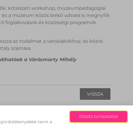
dik: kötészeti workshop, múzeumpedagógiai
r és a múzeum közös belső udvara is megnyílik
ítő foglalkozások és közösségi programok
hozza az irodalmat a városlakókhoz, és közös
tály számára.
lálhatóak a Vörösmarty Mihály
VISSZA
Fehérvári Hírek | Copyright 2008
ÖSSZES ELFOGADÁSA
s gördülékenyebbé tenni a
édiaajánlat
Impresszum
Szerzői Jogok