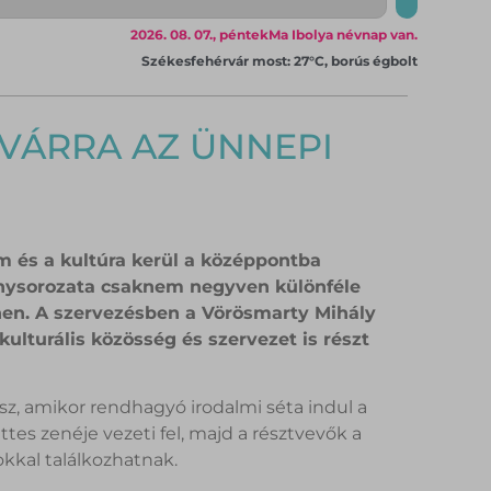
2026. 08. 07., péntek
Ma Ibolya névnap van.
Székesfehérvár most: 27°C, borús égbolt
VÁRRA AZ ÜNNEPI
om és a kultúra kerül a középpontba
nysorozata csaknem negyven különféle
nen. A szervezésben a Vörösmarty Mihály
ulturális közösség és szervezet is részt
sz, amikor rendhagyó irodalmi séta indul a
es zenéje vezeti fel, majd a résztvevők a
okkal találkozhatnak.