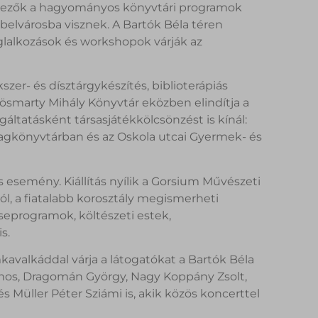
rvezők a hagyományos könyvtári programok
 belvárosba visznek. A Bartók Béla téren
glalkozások és workshopok várják az
zer- és dísztárgykészítés, biblioterápiás
Vörösmarty Mihály Könyvtár eközben elindítja a
áltatásként társasjátékkölcsönzést is kínál:
 tagkönyvtárban és az Oskola utcai Gyermek- és
s esemény. Kiállítás nyílik a Gorsium Művészeti
l, a fiatalabb korosztály megismerheti
seprogramok, költészeti estek,
s.
avalkáddal várja a látogatókat a Bartók Béla
ilmos, Dragomán György, Nagy Koppány Zsolt,
 Müller Péter Sziámi is, akik közös koncerttel