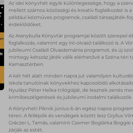
Az idei könyvhét egyik különlegessége, hogy a sze
mellett számos közösségi és kreatív foglalkozást is a
például kézműves programok, családi társasjáték-fo
érdeklődőket.
Az Aranybulla Könyvtár programjai között szerepel éks
foglalkozás, valamint egy író-olvasó találkozó is. A 
jubileumi Családi Olvasásmánia programot, és új szolg
mintegy kétszáz játék válik elérhetővé a Széna téri
Kamasztérben.
A két hét alatt minden napra jut valamilyen kulturáli
Iskola tanulóinak könyvekhez kapcsolódó alkotásaibó
Nyulász Péter Helka-trilógiáját, de lesznek zenés me
krimibeszélgetések és jubileumi irodalmi találkozók i
A Könyvheti Piknik június 6-án egész napos programk
téren. A fellépők és vendégek között lesz Gryllus V
Gráczer L. Tamás, valamint Csemer Boglárka Boggie és
zárják az estét.