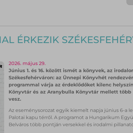
L ÉRKEZIK SZÉKESFEHÉR
2026. május 29.
Június 1. és 16. között ismét a könyvek, az irodal
Székesfehérváron: az Ünnepi Könyvhét rendezvé
programmal várja az érdeklődőket kilenc helyszí
Könyvtár és az Aranybulla Könyvtár mellett több k
vesz.
Az eseménysorozat egyik kiemelt napja június 6-a le
Palotai kapu térről. A programot a Hungarikum Együtt
Belváros több pontján versekkel és irodalmi pillanat