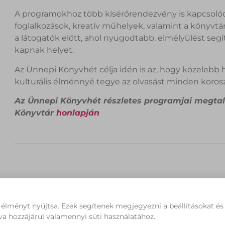
A programokhoz több kísérőrendezvény is kapcsoló
foglalkozások, kreatív műhelyek, valamint a könyvtá
a látogatók előtt, ahol nyugodtabb, elmélyülést seg
kapnak helyet.
Az Ünnepi Könyvhét célja idén is az, hogy közelebb 
kulturális élménnyé tegye az olvasást minden korosz
Az Ünnepi Könyvhét részletes programjai megta
Könyvtár
honlapján
 élményt nyújtsa. Ezek segítenek megjegyezni a beállításokat é
M
va hozzájárul valamennyi süti használatához.