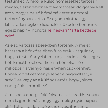
testünket. Amikor a külső hőmérséklet tartósan
magas, a szervezetnek folyamatosan dolgoznia kell
azon, hogy a belső hőmérsékletet a normál
tartományban tartsa. Ez olyan, mintha egy
láthatatlan légkondicionáló működne bennünk
egész nap.” – mondta
Temesvári Márta kettlebell
edző
.
Az első változás az erekben történik. A meleg
hatására a bőr közelében futó erek kitágulnak,
hogy a test könnyebben tudja leadni a felesleges
hőt. Emiatt több vér kerül a bőr felszínére,
miközben a vérnyomás enyhén csökkenhet.
Ennek következménye lehet a bágyadtság, a
szédülés vagy az a különös érzés, hogy „nincs
energiánk semmihez”.
A második energiafaló folyamat az izzadás. Sokan
nem is gondolnák, hogy egy meleg nyári napon
akár több liter folyadékot is elveszíthetünk.