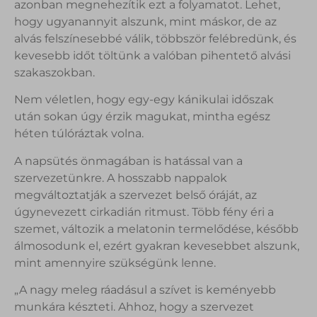
azonban megnehezítik ezt a folyamatot. Lehet,
hogy ugyanannyit alszunk, mint máskor, de az
alvás felszínesebbé válik, többször felébredünk, és
kevesebb időt töltünk a valóban pihentető alvási
szakaszokban.
Nem véletlen, hogy egy-egy kánikulai időszak
után sokan úgy érzik magukat, mintha egész
héten túlóráztak volna.
A napsütés önmagában is hatással van a
szervezetünkre. A hosszabb nappalok
megváltoztatják a szervezet belső óráját, az
úgynevezett cirkadián ritmust. Több fény éri a
szemet, változik a melatonin termelődése, később
álmosodunk el, ezért gyakran kevesebbet alszunk,
mint amennyire szükségünk lenne.
„A nagy meleg ráadásul a szívet is keményebb
munkára készteti. Ahhoz, hogy a szervezet