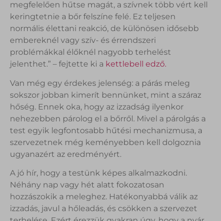
megfelelően hűtse magát, a szívnek több vért kell
keringtetnie a bőr felszíne felé. Ez teljesen
normális élettani reakció, de különösen idősebb
embereknél vagy szív- és érrendszeri
problémákkal élőknél nagyobb terhelést
jelenthet.” – fejtette ki a
kettlebell edző.
Van még egy érdekes jelenség: a párás meleg
sokszor jobban kimerít bennünket, mint a száraz
hőség. Ennek oka, hogy az izzadság ilyenkor
nehezebben párolog el a bőrről. Mivel a párolgás a
test egyik legfontosabb hűtési mechanizmusa, a
szervezetnek még keményebben kell dolgoznia
ugyanazért az eredményért.
A jó hír, hogy a testünk képes alkalmazkodni.
Néhány nap vagy hét alatt fokozatosan
hozzászokik a meleghez. Hatékonyabbá válik az
izzadás, javul a hőleadás, és csökken a szervezet
terhelése. Ezért érezzük gyakran úgy, hogy a nyár