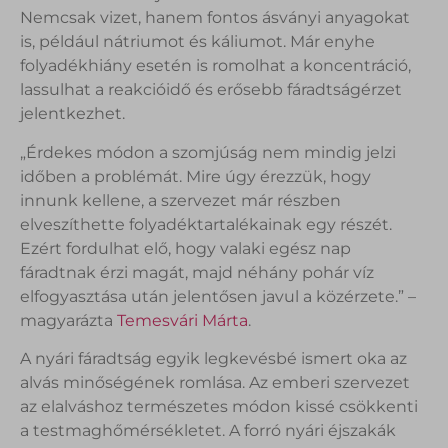
Nemcsak vizet, hanem fontos ásványi anyagokat
is, például nátriumot és káliumot. Már enyhe
folyadékhiány esetén is romolhat a koncentráció,
lassulhat a reakcióidő és erősebb fáradtságérzet
jelentkezhet.
„Érdekes módon a szomjúság nem mindig jelzi
időben a problémát. Mire úgy érezzük, hogy
innunk kellene, a szervezet már részben
elveszíthette folyadéktartalékainak egy részét.
Ezért fordulhat elő, hogy valaki egész nap
fáradtnak érzi magát, majd néhány pohár víz
elfogyasztása után jelentősen javul a közérzete.” –
magyarázta
Temesvári Márta
.
A nyári fáradtság egyik legkevésbé ismert oka az
alvás minőségének romlása. Az emberi szervezet
az elalváshoz természetes módon kissé csökkenti
a testmaghőmérsékletet. A forró nyári éjszakák