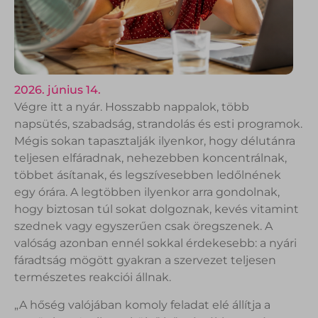
2026. június 14.
Végre itt a nyár. Hosszabb nappalok, több
napsütés, szabadság, strandolás és esti programok.
Mégis sokan tapasztalják ilyenkor, hogy délutánra
teljesen elfáradnak, nehezebben koncentrálnak,
többet ásítanak, és legszívesebben ledőlnének
egy órára. A legtöbben ilyenkor arra gondolnak,
hogy biztosan túl sokat dolgoznak, kevés vitamint
szednek vagy egyszerűen csak öregszenek. A
valóság azonban ennél sokkal érdekesebb: a nyári
fáradtság mögött gyakran a szervezet teljesen
természetes reakciói állnak.
„A hőség valójában komoly feladat elé állítja a