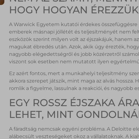
HOGY HOGYAN ÉREZZÜ
A Warwick Egyetem kutatói érdekes összefüggésre hív
emberek másnapi jóllétét és teljesítményét nem fel
eszközök szerint milyen volt az éjszakájuk, hanem 
magukat ébredés után. Azok, akik úgy érezték, hogy 
nagyobb elégedettségről és jobb közérzetről számol
viszont sok esetben nem mutatott ilyen egyértelmű 
Ez azért fontos, mert a munkahelyi teljesítmény sze
akkora szerepet játszik, mint maga az alvás hossza. H
romlik a figyelme, lassulnak a reakciói, és nagyobb es
EGY ROSSZ ÉJSZAKA ÁR
LEHET, MINT GONDOLN
A fáradtság nemcsak egyéni probléma. A Deloitte ele
alábecsült veszteségeket okoz a vállalatoknak. A kia