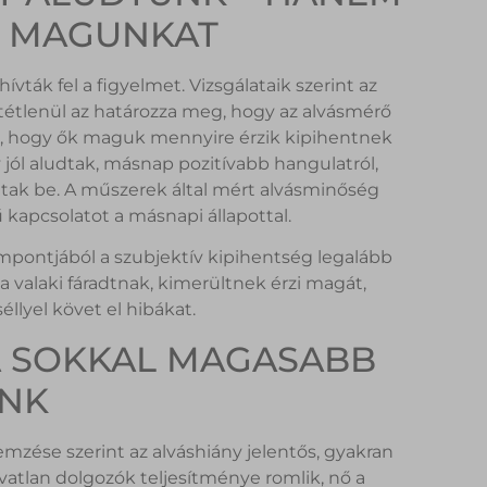
K MAGUNKAT
ták fel a figyelmet. Vizsgálataik szerint az
tétlenül az határozza meg, hogy az alvásmérő
az, hogy ők maguk mennyire érzik kipihentnek
jól aludtak, másnap pozitívabb hangulatról,
tak be. A műszerek által mért alvásminőség
kapcsolatot a másnapi állapottal.
mpontjából a szubjektív kipihentség legalább
a valaki fáradtnak, kimerültnek érzi magát,
éllyel követ el hibákat.
A SOKKAL MAGASABB
ÁNK
mzése szerint az alváshiány jelentős, gyakran
lvatlan dolgozók teljesítménye romlik, nő a