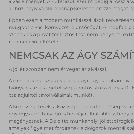
alvás élményét. A kutatások szerint pedig a rossz 
ahhoz, hogy valaki másnap kevésbé érezze magát h
Éppen ezért a modern munkásszállások tervezéséné
nyugodt alvási környezet jelentőségét. A megfelelő z
szobák és a privát tér biztosítása nem kényelmi e
regeneráció feltételei.
NEMCSAK AZ ÁGY SZÁMÍ
A jóllét azonban nem ér véget az alvással.
A mentális egészség kutatói egyre gyakrabban hívják 
hiánya és az elszigeteltség jelentős stresszforrás. Kü
családjuktól távol vállalnak munkát.
A közösségi terek, a közös sportolási lehetőségek, 
egy egyszerű társalgó is hozzájárulhat ahhoz, hogy
magányosnak. A Deloitte munkahelyi jólléttel foglalk
amelyek figyelmet fordítanak a dolgozók mentális á