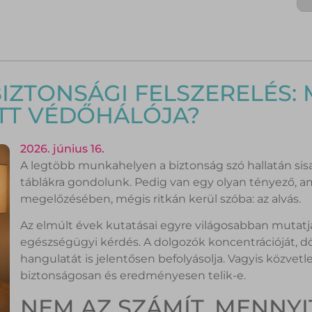
ZTONSÁGI FELSZERELÉS: M
TT VÉDŐHÁLÓJA?
2026. június 16.
A legtöbb munkahelyen a biztonság szó hallatán sis
táblákra gondolunk. Pedig van egy olyan tényező, am
megelőzésében, mégis ritkán kerül szóba: az alvás.
Az elmúlt évek kutatásai egyre világosabban mutat
egészségügyi kérdés. A dolgozók koncentrációját, dö
hangulatát is jelentősen befolyásolja. Vagyis közve
biztonságosan és eredményesen telik-e.
NEM AZ SZÁMÍT, MENNY