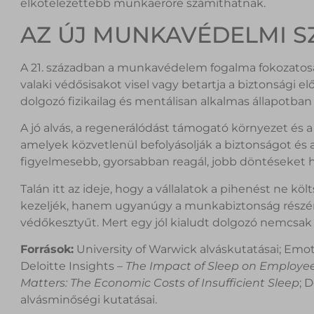
elkötelezettebb munkaerőre számíthatnak.
AZ ÚJ MUNKAVÉDELMI S
A 21. században a munkavédelem fogalma fokozatosan
valaki védősisakot visel vagy betartja a biztonsági elő
dolgozó fizikailag és mentálisan alkalmas állapotb
A jó alvás, a regenerálódást támogató környezet és 
amelyek közvetlenül befolyásolják a biztonságot és 
figyelmesebb, gyorsabban reagál, jobb döntéseket hoz
Talán itt az ideje, hogy a vállalatok a pihenést ne k
kezeljék, hanem ugyanúgy a munkabiztonság részéne
védőkesztyűt. Mert egy jól kialudt dolgozó nemcsa
Források:
University of Warwick alváskutatásai; Emo
Deloitte Insights –
The Impact of Sleep on Employe
Matters: The Economic Costs of Insufficient Sleep
; 
alvásminőségi kutatásai.