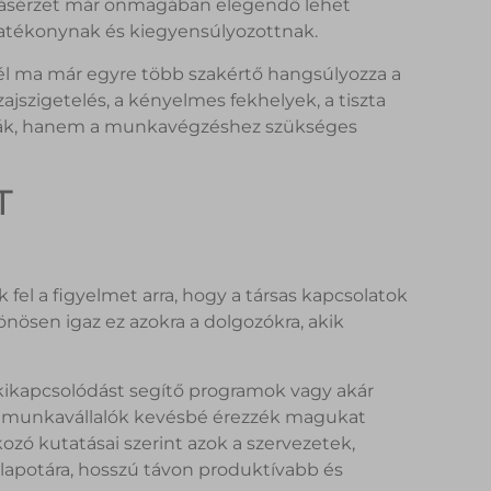
alvásérzet már önmagában elegendő lehet
atékonynak és kiegyensúlyozottnak.
l ma már egyre több szakértő hangsúlyozza a
ajszigetelés, a kényelmes fekhelyek, a tiszta
xtrák, hanem a munkavégzéshez szükséges
T
fel a figyelmet arra, hogy a társas kapcsolatok
lönösen igaz ez azokra a dolgozókra, akik
a kikapcsolódást segítő programok vagy akár
 a munkavállalók kevésbé érezzék magukat
ozó kutatásai szerint azok a szervezetek,
llapotára, hosszú távon produktívabb és