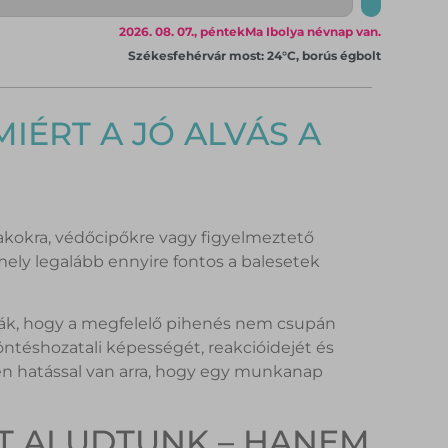
2026. 08. 07., péntek
Ma Ibolya névnap van.
Székesfehérvár most: 24°C, borús égbolt
IÉRT A JÓ ALVÁS A
akokra, védőcipőkre vagy figyelmeztető
ely legalább ennyire fontos a balesetek
ják, hogy a megfelelő pihenés nem csupán
ntéshozatali képességét, reakcióidejét és
tlen hatással van arra, hogy egy munkanap
IT ALUDTUNK – HANEM