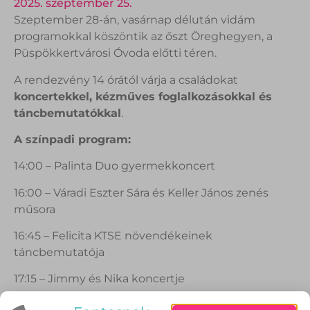
2025. szeptember 25.
Szeptember 28-án, vasárnap délután vidám
programokkal köszöntik az őszt Öreghegyen, a
Püspökkertvárosi Óvoda előtti téren.
A rendezvény 14 órától várja a családokat
koncertekkel, kézműves foglalkozásokkal és
táncbemutatókkal
.
A színpadi program:
14:00 – Palinta Duo gyermekkoncert
16:00 – Váradi Eszter Sára és Keller János zenés
műsora
16:45 – Felicita KTSE növendékeinek
táncbemutatója
17:15 – Jimmy és Nika koncertje
A családokat
arcfestés, hajfonás,