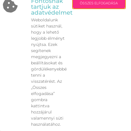
Fontosnak
ÖSSZES ELFOGADÁSA
csillámtetoválás, légvár, kézműves
tartjuk az
adatvédelmet
foglalkozások és vásár
is várja a zöldterületen, a
Millenniumi-emlékmű lábánál.
Weboldalunk
sütiket használ,
A program Róth Péter alpolgármester,
hogy a lehető
önkormányzati képviselő támogatásával valósul
legjobb élményt
meg.
nyújtsa. Ezek
segítenek
A szervezők mindenkit szeretettel hívnak:
megjegyezni a
köszöntsük együtt az őszt!
beállításokat és
gördülékenyebbé
tenni a
visszatérést. Az
„Összes
VISSZA
elfogadása”
gombra
kattintva
hozzájárul
valamennyi süti
használatához.
Fehérvári Hírek | Copyright 2008