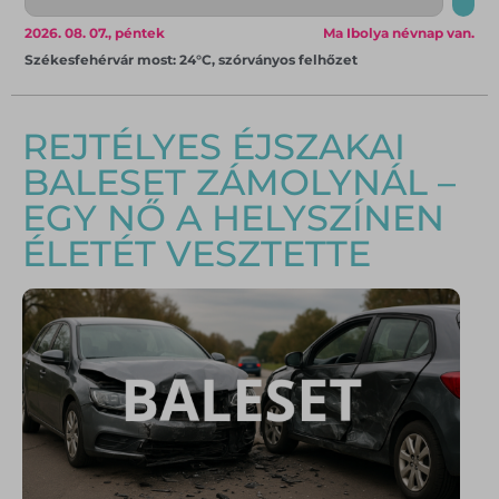
2026. 08. 07., péntek
Ma Ibolya névnap van.
Székesfehérvár most: 24°C, szórványos felhőzet
REJTÉLYES ÉJSZAKAI
BALESET ZÁMOLYNÁL –
EGY NŐ A HELYSZÍNEN
ÉLETÉT VESZTETTE