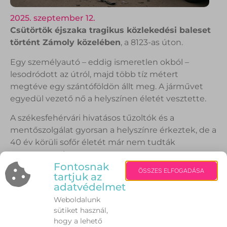
2025. szeptember 12.
Csütörtök éjszaka tragikus közlekedési baleset
történt Zámoly közelében
, a 8123-as úton.
Egy személyautó – eddig ismeretlen okból –
lesodródott az útról, majd több tíz métert
megtéve egy szántóföldön állt meg. A járművet
egyedül vezető nő a helyszínen életét vesztette.
A székesfehérvári hivatásos tűzoltók és a
mentőszolgálat gyorsan a helyszínre érkeztek, de a
40 év körüli sofőr életét már nem tudták
megmenteni.
Fontosnak
ÖSSZES ELFOGADÁSA
A tűzoltók áramtalanították a járművet, majd a
tartjuk az
adatvédelmet
mentőkkel együttműködve emelték ki a nőt a
roncsból.
Weboldalunk
sütiket használ,
A baleset körülményeit jelenleg a rendőrség
hogy a lehető