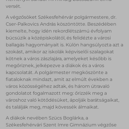
versét.
A végzősöket Székesfehérvár polgármestere, dr.
Cser-Palkovics András köszöntötte. Beszédében
kiemelte, hogy idén rekordlétszámú évfolyam
búcsúzik a középiskolától, és felidézte a városi
ballagás hagyományait is. Külön hangsúlyozta azt a
szokást, amikor az iskolák képviselői szalagokat
kötnek a város zászlajára, amelyeket később is
megőriznek, jelképezve a diákok és a város
kapcsolatát. A polgármester megköszönte a
fiataloknak mindazt, amit az elmúlt években a
város közösségéhez adtak, és három útravaló
gondolatot fogalmazott meg: őrizzék meg a
városhoz való kötődésüket, ápolják barátságaikat,
és találják meg, majd kövessék álmaikat.
A diákok nevében Szücs Boglárka, a
Székesfehérvári Szent Imre Gimnázium végzőse