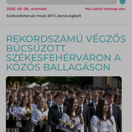
2026. 08. 08., szombat
Ma László névnap van.
Székesfehérvár most: 28°C, borús égbolt
REKORDSZÁMÚ VÉGZŐS
BÚCSÚZOTT
SZÉKESFEHÉRVÁRON A
KÖZÖS BALLAGÁSON