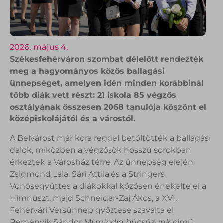
2026. május 4.
Székesfehérváron szombat délelőtt rendezték
meg a hagyományos közös ballagási
ünnepséget, amelyen idén minden korábbinál
több diák vett részt: 21 iskola 85 végzős
osztályának összesen 2068 tanulója köszönt el
középiskolájától és a várostól.
A Belvárost már kora reggel betöltötték a ballagási
dalok, miközben a végzősök hosszú sorokban
érkeztek a Városház térre. Az ünnepség elején
Zsigmond Lala, Sári Attila és a Stringers
Vonósegyüttes a diákokkal közösen énekelte el a
Himnuszt, majd Schneider-Zaj Ákos, a XVI.
Fehérvári Versünnep győztese szavalta el
Reményik Sándor
Mi mindig búcsúzunk
című