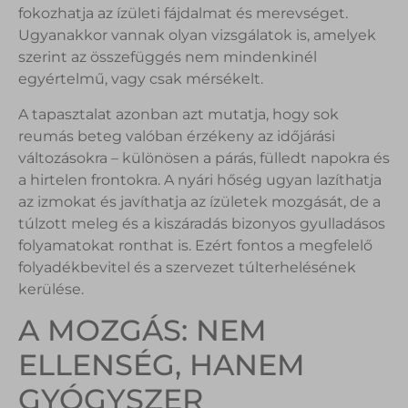
fokozhatja az ízületi fájdalmat és merevséget.
Ugyanakkor vannak olyan vizsgálatok is, amelyek
szerint az összefüggés nem mindenkinél
egyértelmű, vagy csak mérsékelt.
A tapasztalat azonban azt mutatja, hogy sok
reumás beteg valóban érzékeny az időjárási
változásokra – különösen a párás, fülledt napokra és
a hirtelen frontokra. A nyári hőség ugyan lazíthatja
az izmokat és javíthatja az ízületek mozgását, de a
túlzott meleg és a kiszáradás bizonyos gyulladásos
folyamatokat ronthat is. Ezért fontos a megfelelő
folyadékbevitel és a szervezet túlterhelésének
kerülése.
A MOZGÁS: NEM
ELLENSÉG, HANEM
GYÓGYSZER