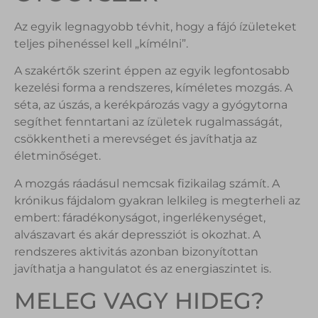
Az egyik legnagyobb tévhit, hogy a fájó ízületeket
teljes pihenéssel kell „kímélni”.
A szakértők szerint éppen az egyik legfontosabb
kezelési forma a rendszeres, kíméletes mozgás. A
séta, az úszás, a kerékpározás vagy a gyógytorna
segíthet fenntartani az ízületek rugalmasságát,
csökkentheti a merevséget és javíthatja az
életminőséget.
A mozgás ráadásul nemcsak fizikailag számít. A
krónikus fájdalom gyakran lelkileg is megterheli az
embert: fáradékonyságot, ingerlékenységet,
alvászavart és akár depressziót is okozhat. A
rendszeres aktivitás azonban bizonyítottan
javíthatja a hangulatot és az energiaszintet is.
MELEG VAGY HIDEG?