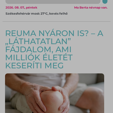
2026. 08. 07., péntek
Ma Berta névnap van.
Székesfehérvár most: 27°C, kevés felhő
REUMA NYÁRON IS? – A
„LÁTHATATLAN”
FÁJDALOM, AMI
MILLIÓK ÉLETÉT
KESERÍTI MEG