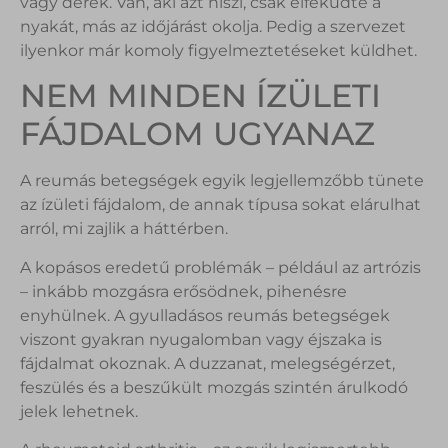
vagy derék. Van, aki azt hiszi, csak elfeküdte a
nyakát, más az időjárást okolja. Pedig a szervezet
ilyenkor már komoly figyelmeztetéseket küldhet.
NEM MINDEN ÍZÜLETI
FÁJDALOM UGYANAZ
A reumás betegségek egyik legjellemzőbb tünete
az ízületi fájdalom, de annak típusa sokat elárulhat
arról, mi zajlik a háttérben.
A kopásos eredetű problémák – például az artrózis
– inkább mozgásra erősödnek, pihenésre
enyhülnek. A gyulladásos reumás betegségek
viszont gyakran nyugalomban vagy éjszaka is
fájdalmat okoznak. A duzzanat, melegségérzet,
feszülés és a beszűkült mozgás szintén árulkodó
jelek lehetnek.