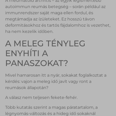
A rheumatoid arthritis – az egyik legismertebb
autoimmun reumás betegség – során például az
immunrendszer saját maga ellen fordul, és
megtámadja az ízületeket. Ez hosszú távon
deformitásokhoz és tartós fájdalomhoz is vezethet,
ha nem kezelik időben.
A MELEG TÉNYLEG
ENYHÍTI A
PANASZOKAT?
Mivel hamarosan itt a nyár, sokakat foglalkoztat a
kérdés: vajon a meleg idő javít vagy ront a
reumások állapotán?
A válasz nem teljesen fekete-fehér.
Több kutatás szerint a magas páratartalom, a
légnyomás-változás és a hideg idő sokaknál