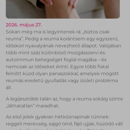
2026. május 27.
Sokan még ma is legyintenek rá: „biztos csak
reuma”. Pedig a reuma korántsem egy egyszerű,
időskori nyavalyának nevezhető állapot. Valójában
több mint száz különböző mozgásszervi és
autoimmun betegséget foglal magába – és
nemcsak az időseket érinti. Egyre több fiatal
felnőtt küzd olyan panaszokkal, amelyek mögött
reumás eredetű gyulladás vagy ízületi probléma
áll.
A legijesztőbb talán az, hogy a reuma sokáig szinte
„láthatatlan” maradhat.
Az első jelek gyakran hétköznapinak tűnnek:
reggeli merevség, sajgó térd, fájó ujjak, húzódó váll